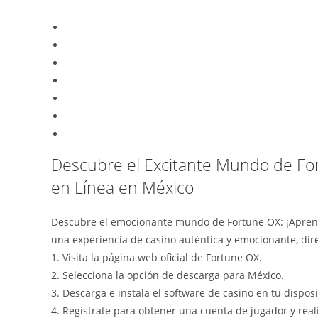
Descubre el Excitante Mundo de Fortune OX: Cómo De
Todo Lo Que Necesitas Saber Sobre Fortune OX: Guía
¡Únete a la Diversión en Línea con Fortune OX en Mé
Fortune OX: El Nuevo Juego de Azar en Línea en Méx
Experimenta la Emoción del Juego en Línea con Fort
Fortune OX: El Mejor Juego de Azar en Línea en Méxi
Preguntas Frecuentes: Descarga el Juego de Azar For
Descubre el Excitante Mundo de Fo
en Línea en México
Descubre el emocionante mundo de Fortune OX: ¡Aprend
una experiencia de casino auténtica y emocionante, di
1. Visita la página web oficial de Fortune OX.
2. Selecciona la opción de descarga para México.
3. Descarga e instala el software de casino en tu disposi
4. Regístrate para obtener una cuenta de jugador y real