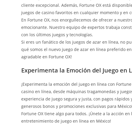
cliente excepcional. Además, Fortune OX está disponible
juegos de casino favoritos en cualquier momento y en c
En Fortune OX, nos enorgullecemos de ofrecer a nuestr
emocionante. Nuestro equipo de expertos trabaja const
con los últimos juegos y tecnologías.
Si eres un fanático de los juegos de azar en línea, no 
qué somos el nuevo juego de azar en línea preferido en
agradable en Fortune OX!
Experimenta la Emoción del Juego en 
¡Experimenta la emoción del juego en línea con Fortun
casino en línea, desde máquinas tragamonedas y juegos
experiencia de juego segura y justa, con pagos rápidos y
generosos bonos y promociones exclusivas para México!
Fortune OX tiene algo para todos. ¡Únete a la acción e
entretenimiento de juego en línea en México!