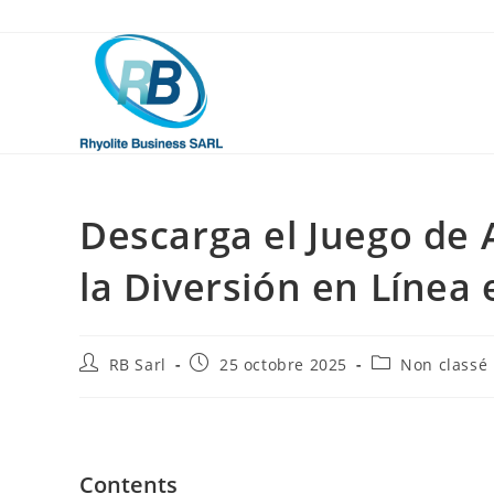
Skip
to
content
Descarga el Juego de 
la Diversión en Línea
Auteur/autrice
Publication
Post
RB Sarl
25 octobre 2025
Non classé
de
publiée :
category:
la
publication :
Contents