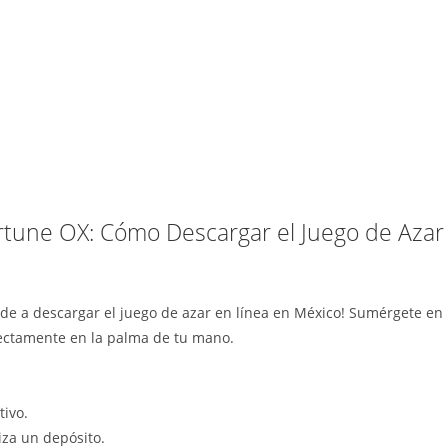
scargar el Juego de Azar en Línea en México
 de Descarga para Jugar en Línea en México
xico! Aprende a Descargar el Juego Ahora
ico
une OX en México
co
tune OX y Únete a la Diversión en Línea en México
rtune OX: Cómo Descargar el Juego de Azar
e a descargar el juego de azar en línea en México! Sumérgete en
rectamente en la palma de tu mano.
tivo.
iza un depósito.