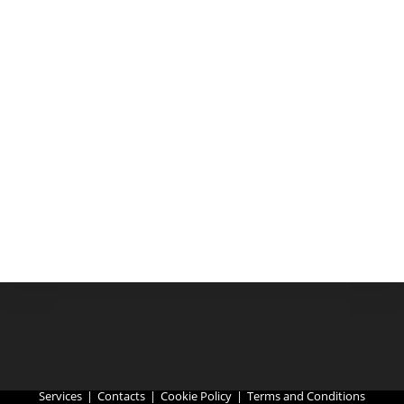
Pablic
Pacifica_bl95un3ifza
Public
T3_19264 (4)
test
uncategorized
what does nlu mean 8
АЛЬТЫ ау 1431
Текста
Финтех
Services
Contacts
Cookie Policy
Terms and Conditions