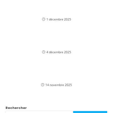
Bizzo Casino Australia: Your Ultimate Guide to
Online Gambling
1 décembre 2025
Μοναδικές στρατégες παιχνιδιών στο Only Spins
Casino – Παίξτε καζίνο στο διαδίκτυο!
4 décembre 2025
Se Connecter à Rolldorado Casino : Jouez aux
Jeux de Casino en Ligne Préférés en Français
14 novembre 2025
Rechercher