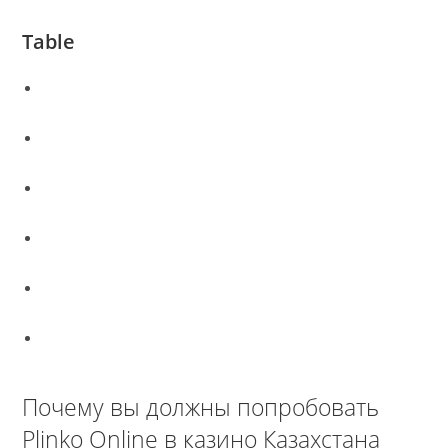
Table
Почему вы должны попробовать Plinko Online в
казино Казахстана
Начните игру в Plinko Online: Советы для
начинающих игроков в казино
Как выиграть деньги в казино Казахстана, играя в
Plinko Online
Планер игрока: Как оптимизировать свою стратегию в
Plinko Online
Реальные истории выигрыша в Plinko Online в казино
Казахстана
Рекомендуемые казино в Казахстане для игры в Plinko
Online и выигрыша денег
Почему вы должны попробовать
Plinko Online в казино Казахстана