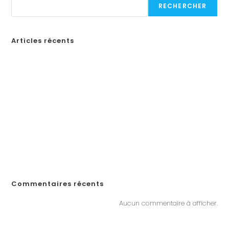
RECHERCHER
Articles récents
Бонусы казино в России: Как выбрать лучшие предложения
How to Create a Professional Website: A Step-by-Step Guide for
Businesses
¡Obtén tu código de promoción en Spin Casino y comienza a
jugar en línea en Ecuador!
«Войдите на официальный сайт Pinco и играйте в онлайн-казино в
Казахстане»
„Почему Пинко казино не выплачивает выигрыши в Казахстане?
Решения, если у вас возникли проблемы с выводом денег“
Commentaires récents
Aucun commentaire à afficher.