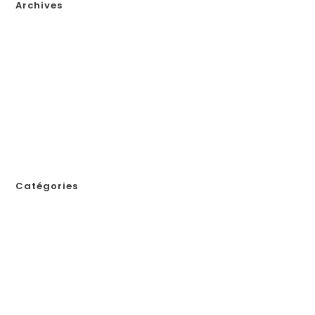
Archives
janvier 2026
décembre 2025
novembre 2025
octobre 2025
septembre 2025
août 2025
juillet 2025
novembre 2024
Catégories
! Без рубрики
1
111
123
adobe generative ai 1
blog
Casino