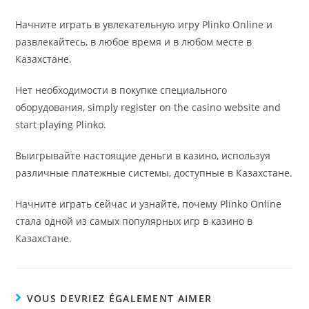
Начните играть в увлекательную игру Plinko Online и
развлекайтесь, в любое время и в любом месте в
Казахстане.
Нет необходимости в покупке специального
оборудования, simply register on the casino website and
start playing Plinko.
Выигрывайте настоящие деньги в казино, используя
различные платежные системы, доступные в Казахстане.
Начните играть сейчас и узнайте, почему Plinko Online
стала одной из самых популярных игр в казино в
Казахстане.
VOUS DEVRIEZ ÉGALEMENT AIMER