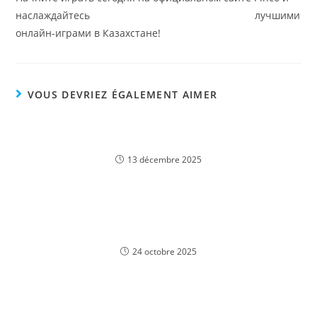
наслаждайтесь
Pinko официальный сайт казино
лучшими
онлайн-играми в Казахстане!
VOUS DEVRIEZ ÉGALEMENT AIMER
Top Non GamStop Casinos 2025 UK Players
Welcome
13 décembre 2025
Развлечение в клике: как начать играть в
онлайн-казино Пинко в Казахстане
24 octobre 2025
In the long run, tap the fresh new ‘Opt In’ timely,