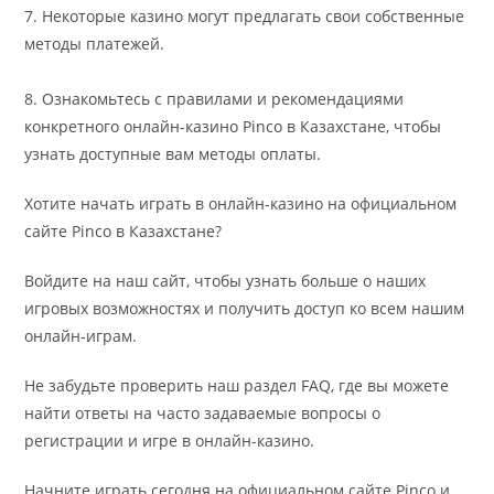
7. Некоторые казино могут предлагать свои собственные
методы платежей.
8. Ознакомьтесь с правилами и рекомендациями
конкретного онлайн-казино Pinco в Казахстане, чтобы
узнать доступные вам методы оплаты.
Хотите начать играть в онлайн-казино на официальном
сайте Pinco в Казахстане?
Войдите на наш сайт, чтобы узнать больше о наших
игровых возможностях и получить доступ ко всем нашим
онлайн-играм.
Не забудьте проверить наш раздел FAQ, где вы можете
найти ответы на часто задаваемые вопросы о
регистрации и игре в онлайн-казино.
Начните играть сегодня на официальном сайте Pinco и