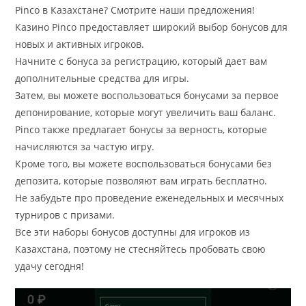
Pinco в Казахстане? Смотрите наши предложения!
Казино Pinco предоставляет широкий выбор бонусов для
новых и активных игроков.
Начните с бонуса за регистрацию, который дает вам
дополнительные средства для игры.
Затем, вы можете воспользоваться бонусами за первое
депонирование, которые могут увеличить ваш баланс.
Pinco также предлагает бонусы за верность, которые
начисляются за частую игру.
Кроме того, вы можете воспользоваться бонусами без
депозита, которые позволяют вам играть бесплатно.
Не забудьте про проведение еженедельных и месячных
турниров с призами.
Все эти наборы бонусов доступны для игроков из
Казахстана, поэтому не стесняйтесь пробовать свою
удачу сегодня!