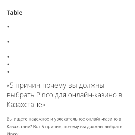
Table
«5 причин почему вы должны выбрать Pinco для
онлайн-казино в Казахстане»
«Как начать играть в онлайн-казино Pinco в
Казахстане»
«Отзывы о онлайн-казино Pinco в Казахстане»
«Наbonusy dlya igry v online-kazino Pinco v Kazahstane»
«Kak oplatit igru v online-kazino Pinco v Kazahstane»
«5 причин почему вы должны
выбрать Pinco для онлайн-казино в
Казахстане»
Вы ищете надежное и увлекательное онлайн-казино в
Казахстане? Вот 5 причин, почему вы должны выбрать
Pinco: