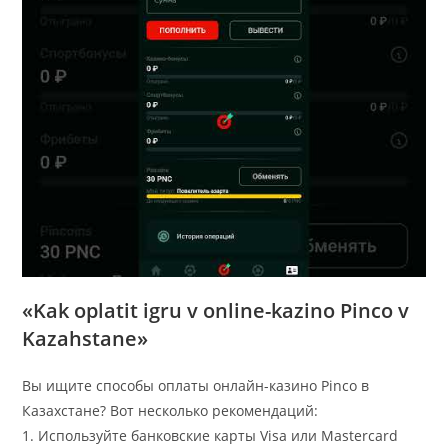
«Kak oplatit igru v online-kazino Pinco v
Kazahstane»
Вы ищите способы оплаты онлайн-казино Pinco в
Казахстане? Вот несколько рекомендаций:
1. Используйте банковские карты Visa или Mastercard