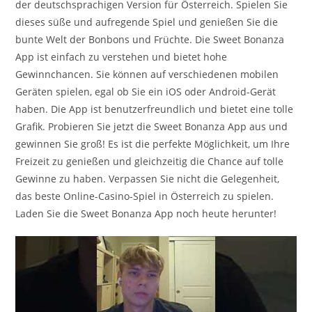
der deutschsprachigen Version für Österreich. Spielen Sie
dieses süße und aufregende Spiel und genießen Sie die
bunte Welt der Bonbons und Früchte. Die Sweet Bonanza
App ist einfach zu verstehen und bietet hohe
Gewinnchancen. Sie können auf verschiedenen mobilen
Geräten spielen, egal ob Sie ein iOS oder Android-Gerät
haben. Die App ist benutzerfreundlich und bietet eine tolle
Grafik. Probieren Sie jetzt die Sweet Bonanza App aus und
gewinnen Sie groß! Es ist die perfekte Möglichkeit, um Ihre
Freizeit zu genießen und gleichzeitig die Chance auf tolle
Gewinne zu haben. Verpassen Sie nicht die Gelegenheit,
das beste Online-Casino-Spiel in Österreich zu spielen.
Laden Sie die Sweet Bonanza App noch heute herunter!