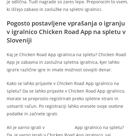
je odlična. Tudi nagrade so zares lepe. Preporocim to vsem,
ki iščejo zabavo in zaslužke na spletni igralnici.
Pogosto postavljene vprašanja o igranju
v igralnico Chicken Road App na spletu v
Sloveniji
Kaj je Chicken Road App igralnica na spletu? Chicken Road
App je zabavna in zaslužna spletna igralnica, kjer lahko
igraте različne igre in imate možnost osvojiti denar.
Kako se lahko prijavite v Chicken Road App igralnico na
spletu? Da se lahko prijavite v Chicken Road App igralnico,
morate se preprosto registrirati preko spletne strani in
ustvariti račun. Po registraciji lahko vnesete svoje osebne
podatke in začnete igrati.
Ali je varno igrati v
Chicken Road
App igralnico na spletu?
Da, je varno igrati v Chicken Road App igralnico, saj