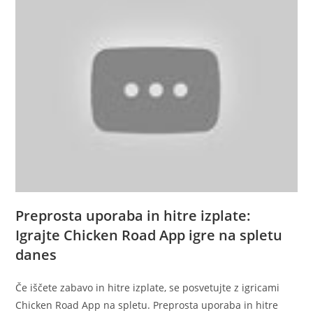
Preprosta uporaba in hitre izplate:
Igrajte Chicken Road App igre na spletu
danes
Če iščete zabavo in hitre izplate, se posvetujte z igricami
Chicken Road App na spletu. Preprosta uporaba in hitre