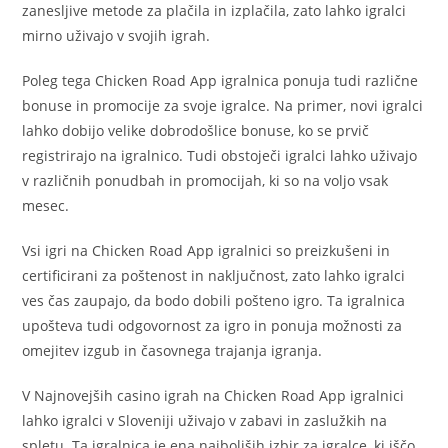
zanesljive metode za plačila in izplačila, zato lahko igralci
mirno uživajo v svojih igrah.
Poleg tega Chicken Road App igralnica ponuja tudi različne
bonuse in promocije za svoje igralce. Na primer, novi igralci
lahko dobijo velike dobrodošlice bonuse, ko se prvič
registrirajo na igralnico. Tudi obstoječi igralci lahko uživajo
v različnih ponudbah in promocijah, ki so na voljo vsak
mesec.
Vsi igri na Chicken Road App igralnici so preizkušeni in
certificirani za poštenost in naključnost, zato lahko igralci
ves čas zaupajo, da bodo dobili pošteno igro. Ta igralnica
upošteva tudi odgovornost za igro in ponuja možnosti za
omejitev izgub in časovnega trajanja igranja.
V Najnovejših casino igrah na Chicken Road App igralnici
lahko igralci v Sloveniji uživajo v zabavi in zaslužkih na
spletu. Ta igralnica je ena najboljših izbir za igralce, ki iščo