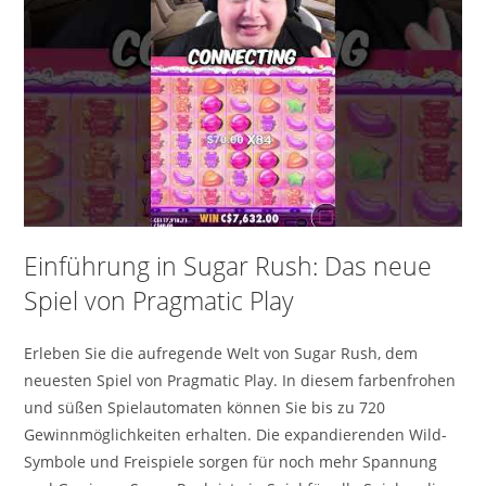
Einführung in Sugar Rush: Das neue
Spiel von Pragmatic Play
Erleben Sie die aufregende Welt von Sugar Rush, dem
neuesten Spiel von Pragmatic Play. In diesem farbenfrohen
und süßen Spielautomaten können Sie bis zu 720
Gewinnmöglichkeiten erhalten. Die expandierenden Wild-
Symbole und Freispiele sorgen für noch mehr Spannung