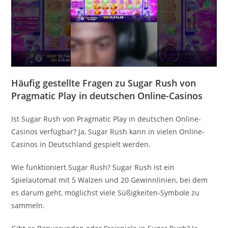
Häufig gestellte Fragen zu Sugar Rush von
Pragmatic Play in deutschen Online-Casinos
Ist Sugar Rush von Pragmatic Play in deutschen Online-
Casinos verfügbar? Ja, Sugar Rush kann in vielen Online-
Casinos in Deutschland gespielt werden.
Wie funktioniert Sugar Rush? Sugar Rush ist ein
Spielautomat mit 5 Walzen und 20 Gewinnlinien, bei dem
es darum geht, möglichst viele Süßigkeiten-Symbole zu
sammeln.