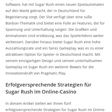
Software, hat mit Sugar Rush einen neuen Spielautomaten
auf den Markt gebracht, der in Deutschland für
Begeisterung sorgt. Der Slot verfügt über eine süße
Bonbon-Thematik und bietet eine Fülle an Features, die für
Spannung und Unterhaltung sorgen. Die Grafiken und
Animationen sind erstklassig, was das Spielerlebnis weiter
verbessert. Darüber hinaus bietet Sugar Rush eine hohe
Auszahlungsrate und ein faires Gameplay, was es zu einer
attraktiven Option für Spieler in Deutschland macht. Mit
seinem einzigartigen Design und seinem unterhaltsamen
Gameplay ist Sugar Rush ein weiterer Beweis für die
Innovationskraft von Pragmatic Play.
Erfolgversprechende Strategien für
Sugar Rush im Online-Casino
In diesem Artikel stellen wir Ihnen fünf
erfolgsversprechende Strategien für Sugar Rush im Online-