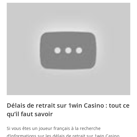
Délais de retrait sur 1win Casino : tout ce
qu’il faut savoir
Si vous êtes un joueur français à la recherche
d’informations sur les délais de retrait sur 1win Casino,