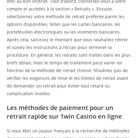
êtes au bon endroit. Tout d’abord, connectez-vous à votre
compte et accédez à la section « Retraits ». Ensuite,
sélectionnez votre méthode de retrait préférée parmi les
options disponibles, telles que les cartes bancaires, les
portefeuilles électroniques ou les virements bancaires.
Après cela, saisissez le montant que vous souhaitez retirer
et suivez les instructions à l’écran pour terminer la
procédure. En général, les retraits sont traités dans les plus
brefs délais, mais le temps de traitement peut varier en
fonction de la méthode de retrait choisie. N’oubliez pas de
vérifier les exigences de mise et les limites de retrait avant
de demander un retrait pour éviter tout retard ou
complication inutiles.
Les méthodes de paiement pour un
retrait rapide sur 1win Casino en ligne
Si vous êtes un joueur français à la recherche de méthodes