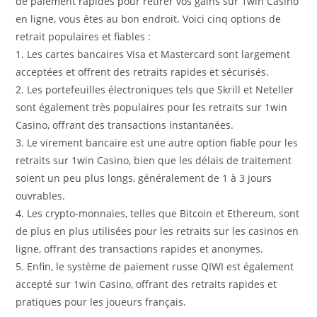
de paiement rapides pour retirer vos gains sur 1win Casino
en ligne, vous êtes au bon endroit. Voici cinq options de
retrait populaires et fiables :
1. Les cartes bancaires Visa et Mastercard sont largement
acceptées et offrent des retraits rapides et sécurisés.
2. Les portefeuilles électroniques tels que Skrill et Neteller
sont également très populaires pour les retraits sur 1win
Casino, offrant des transactions instantanées.
3. Le virement bancaire est une autre option fiable pour les
retraits sur 1win Casino, bien que les délais de traitement
soient un peu plus longs, généralement de 1 à 3 jours
ouvrables.
4. Les crypto-monnaies, telles que Bitcoin et Ethereum, sont
de plus en plus utilisées pour les retraits sur les casinos en
ligne, offrant des transactions rapides et anonymes.
5. Enfin, le système de paiement russe QIWI est également
accepté sur 1win Casino, offrant des retraits rapides et
pratiques pour les joueurs français.