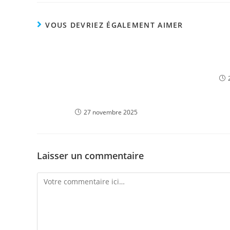
VOUS DEVRIEZ ÉGALEMENT AIMER
Анализ маржинальных
Азбука 
требований: как рассчитать и
термино
выполнить маржинальные
требования для различных
ценных бумаг
27 novembre 2025
Laisser un commentaire
Comment