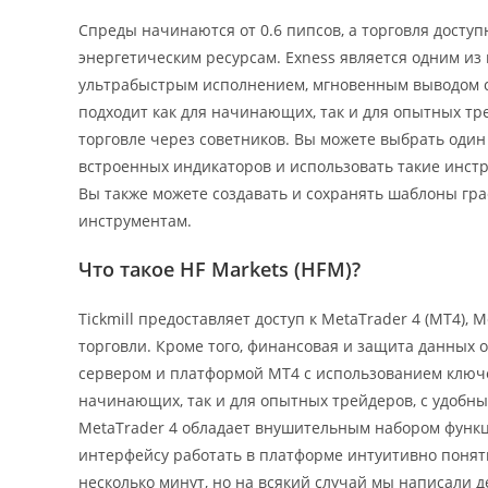
Спреды начинаются от 0.6 пипсов, а торговля досту
энергетическим ресурсам. Exness является одним и
ультрабыстрым исполнением, мгновенным выводом ср
подходит как для начинающих, так и для опытных тр
торговле через советников. Вы можете выбрать один
встроенных индикаторов и использовать такие инстр
Вы также можете создавать и сохранять шаблоны гр
инструментам.
Что такое HF Markets (HFM)?
Tickmill предоставляет доступ к MetaTrader 4 (MT4),
торговли. Кроме того, финансовая и защита данных
сервером и платформой MT4 с использованием ключей
начинающих, так и для опытных трейдеров, с удобн
MetaTrader 4 обладает внушительным набором функц
интерфейсу работать в платформе интуитивно понятно
несколько минут, но на всякий случай мы написали 