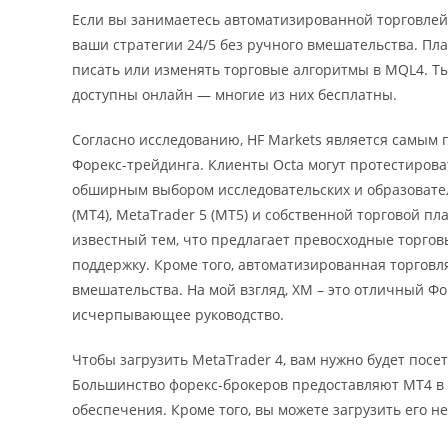
Если вы занимаетесь автоматизированной торговлей,
ваши стратегии 24/5 без ручного вмешательства. Пл
писать или изменять торговые алгоритмы в MQL4. Ты
доступны онлайн — многие из них бесплатны.
Согласно исследованию, HF Markets является самы
Форекс-трейдинга. Клиенты Octa могут протестиров
обширным выбором исследовательских и образовател
(MT4), MetaTrader 5 (MT5) и собственной торговой пл
известный тем, что предлагает превосходные торгов
поддержку. Кроме того, автоматизированная торговля
вмешательства. На мой взгляд, XM – это отличный Ф
исчерпывающее руководство.
Чтобы загрузить MetaTrader 4, вам нужно будет посе
Большинство форекс-брокеров предоставляют MT4 в 
обеспечения. Кроме того, вы можете загрузить его н