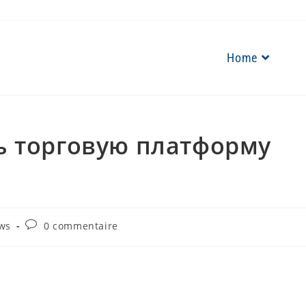
Home
ть торговую платформу
Commentaires
ws
0 commentaire
de
la
publication :