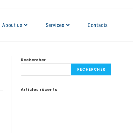
About us
Services
Contacts
Rechercher
RECHERCHER
Articles récents
Бонусы казино в России: Как выбрать лучшие
предложения
How to Create a Professional Website: A Step-by-
Step Guide for Businesses
¡Obtén tu código de promoción en Spin Casino y