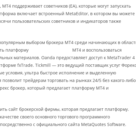
 MT4 поддерживает советников (EA), которые могут запускать
атформа включает встроенный MetaEditor, в котором вы можете
сячи пользовательских советников и индикаторов также
м популярным выбором брокера MT4 среди начинающих в област
ать платформу
https://forexby.com/
MT4 и воспользоваться
ьных материалов. Oanda предоставляет доступ к MetaTrader 4
атформе fxTrade. Tickmill — это ведущий поставщик услуг Форекс
ые условия, ультра быстрое исполнение и выделенную
 позволит трейдерам торговать на рынках 24/5 без какого-либо
орекс брокер, который предлагает платформу MT4 и
тить сайт брокерской фирмы, которая предлагает платформу.
качестве своего основного торгового программного
епосредственно с официального сайта MetaQuotes Software.