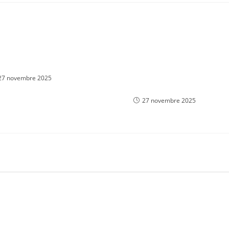
трейдера Словарь
Экономический Календарь
в трейдера Форекс
Новости Форекс &
Финансовые События в
27 novembre 2025
реальном времени
27 novembre 2025