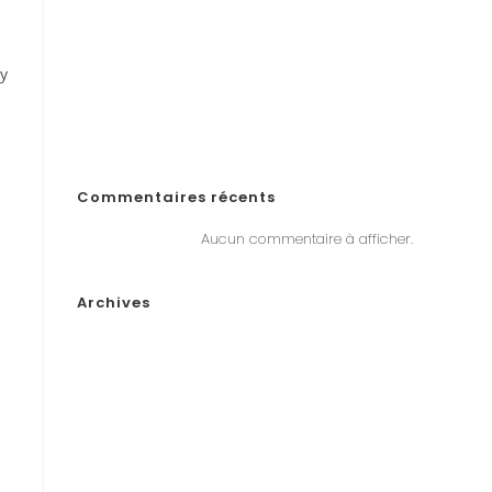
comienza a jugar en línea en Ecuador!
«Войдите на официальный сайт Pinco и играйте в
онлайн-казино в Казахстане»
у
„Почему Пинко казино не выплачивает выигрыши в
Казахстане? Решения, если у вас возникли проблемы
с выводом денег“
Commentaires récents
Aucun commentaire à afficher.
Archives
janvier 2026
décembre 2025
novembre 2025
octobre 2025
septembre 2025
août 2025