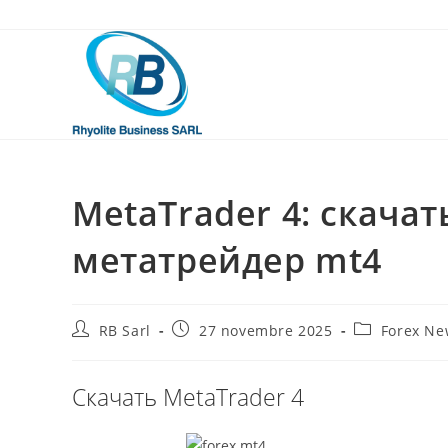
Skip
to
content
MetaTrader 4: скача
метатрейдер mt4
Auteur/autrice
Publication
Post
RB Sarl
27 novembre 2025
Forex Ne
de
publiée :
category:
la
publication :
Скачать MetaTrader 4