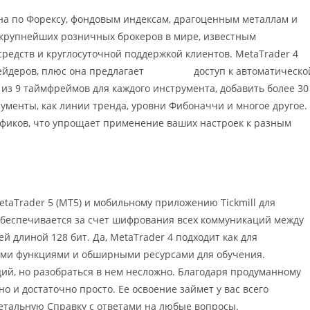
пна по Форексу, фондовым индексам, драгоценным металлам и
з крупнейших розничных брокеров в мире, известным
едств и круглосуточной поддержкой клиентов. MetaTrader 4
ейдеров, плюс она предлагает
forex mt4
доступ к автоматическо
 из 9 таймфреймов для каждого инструмента, добавить более 30
ументы, как линии тренда, уровни Фибоначчи и многое другое.
афиков, что упрощает применение ваших настроек к разным
 MetaTrader 5 (MT5) и мобильному приложению Tickmill для
 обеспечивается за счет шифрования всех коммуникаций между
 длиной 128 бит. Да, MetaTrader 4 подходит как для
ыми функциями и обширными ресурсами для обучения.
ий, но разобраться в нем несложно. Благодаря продуманному
 и достаточно просто. Ее освоение займет у вас всего
детальную Справку с ответами на любые вопросы.