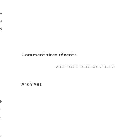
comienza a jugar en línea en Ecuador!
«Войдите на официальный сайт Pinco и играйте в
ем
онлайн-казино в Казахстане»
я
„Почему Пинко казино не выплачивает выигрыши в
в
Казахстане? Решения, если у вас возникли проблемы
с выводом денег“
Commentaires récents
Aucun commentaire à afficher.
Archives
janvier 2026
ли
décembre 2025
в
novembre 2025
,
octobre 2025
septembre 2025
août 2025