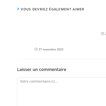
VOUS DEVRIEZ ÉGALEMENT AIMER
Анализ маржинальных
Что так
требований: как рассчитать и
выполнить маржинальные
требования для различных
ценных бумаг
27 novembre 2025
Laisser un commentaire
Comment