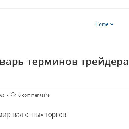
Home
оварь терминов трейдера
Commentaires
ws
0 commentaire
de
la
publication :
мир валютных торгов!