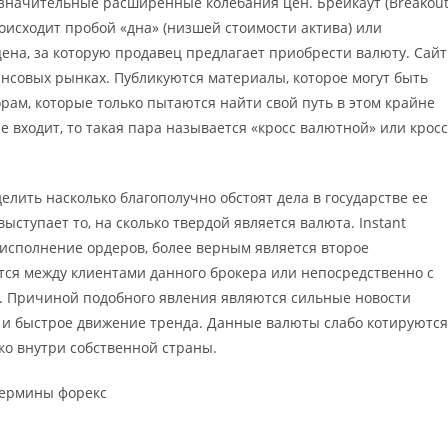
значительные расширенные колебания цен. Брейкаут (Breakou
оисходит пробой «дна» (низшей стоимости актива) или
 цена, за которую продавец предлагает приобрести валюту. Сайт
совых рынках. Публикуются материалы, которое могут быть
м, которые только пытаются найти свой путь в этом крайне
е входит, то такая пара называется «кросс валютной» или кросс
лить насколько благополучно обстоят дела в государстве ее
ыступает то, на сколько твердой является валюта. Instant
 исполнение ордеров, более верным является второе
тся между клиентами данного брокера или непосредственно с
. Причиной подобного явления являются сильные новости
 и быстрое движение тренда. Данные валюты слабо котируются
о внутри собственной страны.