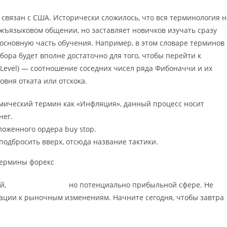
но связан с США. Исторически сложилось, что вся терминология н
жъязыковом общении, но заставляет новичков изучать сразу
 основную часть обучения. Например, в этом словаре терминов
ора будет вполне достаточно для того, чтобы перейти к
 Level) — соотношение соседних чисел ряда Фибоначчи и их
вня отката или отскока.
омический термин как «Инфляция», данный процесс носит
нег.
оженного ордера buy stop.
 подбросить вверх, отсюда название тактики.
ой,
термины форекс
но потенциально прибыльной сфере. Не
тации к рыночным изменениям. Начните сегодня, чтобы завтра