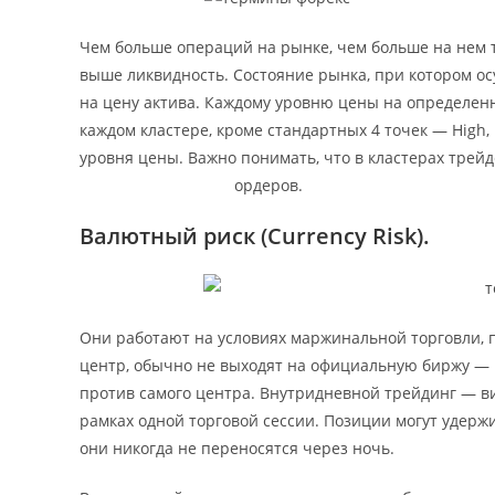
Чем больше операций на рынке, чем больше на нем
выше ликвидность. Cостояние рынка, при котором ос
на цену актива. Каждому уровню цены на определенн
каждом кластере, кроме стандартных 4 точек — High, 
уровня цены. Важно понимать, что в кластерах тре
https://forexby.com/
ордеров.
Валютный риск (Currency Risk).
Они работают на условиях маржинальной торговли, 
центр, обычно не выходят на официальную биржу — к
против самого центра. Внутридневной трейдинг — ви
рамках одной торговой сессии. Позиции могут удержи
они никогда не переносятся через ночь.