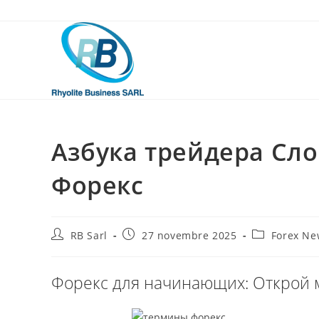
Skip
to
content
Азбука трейдера Сл
Форекс
Auteur/autrice
Publication
Post
RB Sarl
27 novembre 2025
Forex Ne
de
publiée :
category:
la
publication :
Форекс для начинающих: Открой 