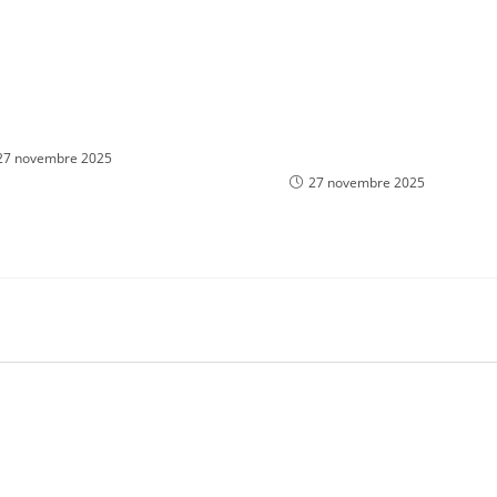
ое ретест уровня в
MetaTrader 4: скачать
трейдинге
торговую платформу
метатрейдер mt4
27 novembre 2025
27 novembre 2025