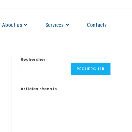
About us
Services
Contacts
Rechercher
RECHERCHER
Articles récents
Бонусы казино в России: Как выбрать лучшие
предложения
How to Create a Professional Website: A Step-by-
Step Guide for Businesses
¡Obtén tu código de promoción en Spin Casino y