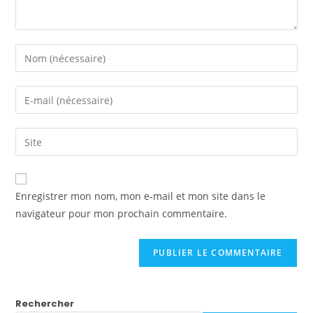
Enter
your
name
Enter
or
your
username
email
Saisir
to
address
l’URL
comment
to
de
comment
votre
Enregistrer mon nom, mon e-mail et mon site dans le
site
navigateur pour mon prochain commentaire.
(facultatif)
Rechercher