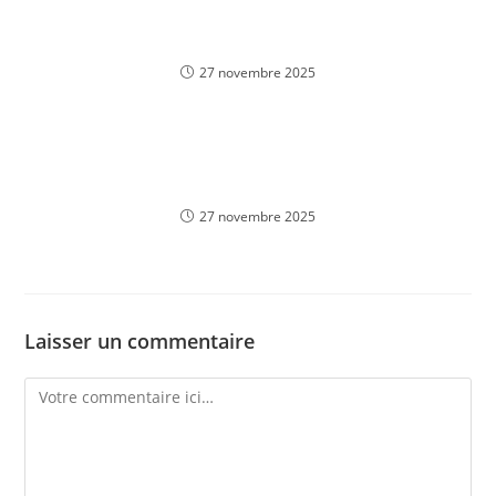
MetaTrader 4: скачать торговую платформу
метатрейдер mt4
27 novembre 2025
Экономический Календарь Новости Форекс &
Финансовые События в реальном времени
27 novembre 2025
Laisser un commentaire
Comment