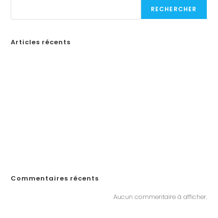
RECHERCHER
Articles récents
Бонусы казино в России: Как выбрать лучшие предложения
How to Create a Professional Website: A Step-by-Step Guide for
Businesses
¡Obtén tu código de promoción en Spin Casino y comienza a
jugar en línea en Ecuador!
«Войдите на официальный сайт Pinco и играйте в онлайн-казино в
Казахстане»
„Почему Пинко казино не выплачивает выигрыши в Казахстане?
Решения, если у вас возникли проблемы с выводом денег“
Commentaires récents
Aucun commentaire à afficher.