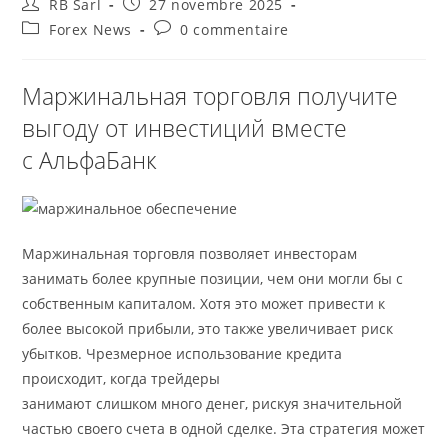
Auteur/autrice
Publication
RB Sarl
27 novembre 2025
de
publiée :
Post
Commentaires
Forex News
0 commentaire
la
category:
de
publication :
la
publication :
Маржинальная торговля получите
выгоду от инвестиций вместе
с АльфаБанк
Маржинальная торговля позволяет инвесторам
занимать более крупные позиции, чем они могли бы с
собственным капиталом. Хотя это может привести к
более высокой прибыли, это также увеличивает риск
убытков. Чрезмерное использование кредита
происходит, когда трейдеры
маржинальное обеспечение
занимают слишком много денег, рискуя значительной
частью своего счета в одной сделке. Эта стратегия может