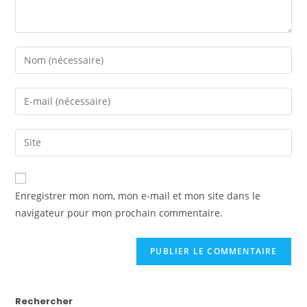
Enter
your
name
Enter
or
your
username
email
Saisir
to
address
l’URL
comment
to
de
comment
votre
Enregistrer mon nom, mon e-mail et mon site dans le
site
navigateur pour mon prochain commentaire.
(facultatif)
Rechercher