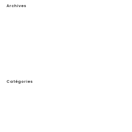
Archives
janvier 2026
décembre 2025
novembre 2025
octobre 2025
septembre 2025
août 2025
juillet 2025
novembre 2024
Catégories
! Без рубрики
1
111
123
adobe generative ai 1
blog