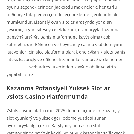
oyunu seçeneklerinden jackpotlu makinelerle her türlü
beðeniye hitap eden çeþitli seçeneklerde içerik bulmak
mümkündür. Lisanslý oyun siteler arasýnda yer alan
çevrimiçi oyun sitesi yüksek kazanç oranlarýyla kazanma
þansýný artýrýr. Bahis platformuna kayýt olmak çok
zahmetsizdir. Eðlenceli ve heyecanlý casino slot deneyimi
isteyenler için slot platformu olarak öne çýkan 7 slots bahis
sitesi, kazançlý ve eðlenceli zamanlar sunar. Siz de hemen
7slots giris
web adresi üzerinden kayýt olabilir ve giriþ
yapabilirsiniz.
Kazanma Potansiyeli Yüksek Slotlar
7slots Casino Platformu’nda
7slots casino platformu, 2025 dönemi içinde en kazançlý
slot oyunlarý ve yüksek geri ödeme yüzdesi sunan
oyunlarýyla ilgi çekici. Katýlýmcýlar, casino slot
kategorisinde sayýsýz keyifli ve büyük kazançlar saðlayacak