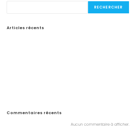
RECHERCHER
Articles récents
Бонусы казино в России: Как выбрать лучшие предложения
How to Create a Professional Website: A Step-by-Step Guide for
Businesses
¡Obtén tu código de promoción en Spin Casino y comienza a
jugar en línea en Ecuador!
«Войдите на официальный сайт Pinco и играйте в онлайн-казино в
Казахстане»
„Почему Пинко казино не выплачивает выигрыши в Казахстане?
Решения, если у вас возникли проблемы с выводом денег“
Commentaires récents
Aucun commentaire à afficher.