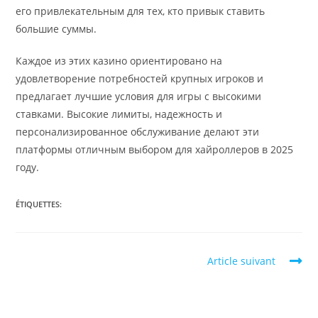
его привлекательным для тех, кто привык ставить
большие суммы.
Каждое из этих казино ориентировано на
удовлетворение потребностей крупных игроков и
предлагает лучшие условия для игры с высокими
ставками. Высокие лимиты, надежность и
персонализированное обслуживание делают эти
платформы отличным выбором для хайроллеров в 2025
году.
ÉTIQUETTES
:
MELLSTROY CASINO
Read
Article suivant
more
Лучшие Онлайн Казино Для Хайроллеров С
articles
Высокими Ставками 2025