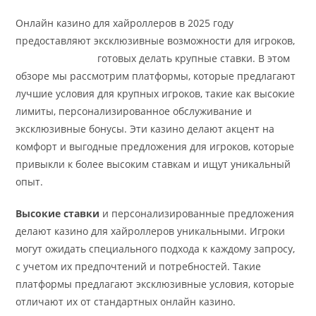
Онлайн казино для хайроллеров в 2025 году
предоставляют эксклюзивные возможности для игроков,
MellStroy Casino
готовых делать крупные ставки. В этом
обзоре мы рассмотрим платформы, которые предлагают
лучшие условия для крупных игроков, такие как высокие
лимиты, персонализированное обслуживание и
эксклюзивные бонусы. Эти казино делают акцент на
комфорт и выгодные предложения для игроков, которые
привыкли к более высоким ставкам и ищут уникальный
опыт.
Высокие ставки
и персонализированные предложения
делают казино для хайроллеров уникальными. Игроки
могут ожидать специального подхода к каждому запросу,
с учетом их предпочтений и потребностей. Такие
платформы предлагают эксклюзивные условия, которые
отличают их от стандартных онлайн казино.