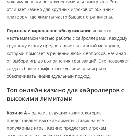
максимальными возможностями для выигрыша. Это
отличает казино для крупных игроков от обычных
платформ, где лимиты часто бывают ограничены.
Персонализированное обслуживание
является
неотъемлемой частью работы с хайроллерами. Каждому
крупному игроку предоставляется личный менеджер,
который помогает в решении любых вопросов, начиная
от выбора игр до выполнения транзакций. Это позволяет
создать более комфортные условия для игры и
обеспечивать индивидуальный подход.
Топ онлайн казино для хайроллеров с
высокими лимитами
Казино A
– одно из ведущих казино, которое
предоставляет высокие лимиты ставок на все
популярные игры. Казино предлагает игрокам
эксклюзивные условия и возможность ставить на