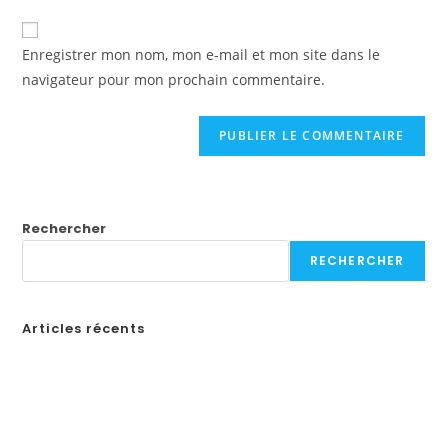
to
de
comment
votre
Enregistrer mon nom, mon e-mail et mon site dans le
site
navigateur pour mon prochain commentaire.
(facultatif)
Rechercher
RECHERCHER
Articles récents
Бонусы казино в России: Как выбрать лучшие предложения
How to Create a Professional Website: A Step-by-Step Guide for
Businesses
¡Obtén tu código de promoción en Spin Casino y comienza a