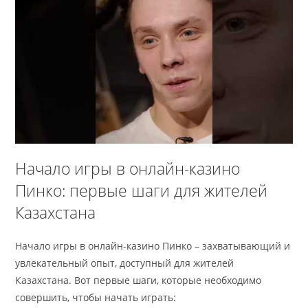
Начало игры в онлайн-казино
Пинко: первые шаги для жителей
Казахстана
Начало игры в онлайн-казино Пинко – захватывающий и
увлекательный опыт, доступный для жителей
Казахстана. Вот первые шаги, которые необходимо
совершить, чтобы начать играть: