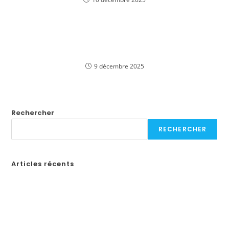
Jogue no Cassino Online do 333bet – Disponível
no Brasil
9 décembre 2025
Rechercher
RECHERCHER
Articles récents
Бонусы казино в России: Как выбрать лучшие предложения
How to Create a Professional Website: A Step-by-Step Guide for
Businesses
¡Obtén tu código de promoción en Spin Casino y comienza a