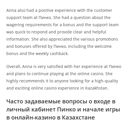
Anna also had a positive experience with the customer
support team at Пинко. She had a question about the
wagering requirements for a bonus and the support team
was quick to respond and provide clear and helpful
information. She also appreciated the various promotions
and bonuses offered by Пинко, including the welcome
bonus and the weekly cashback.
Overall, Anna is very satisfied with her experience at Пинко
and plans to continue playing at the online casino. She
highly recommends it to anyone looking for a high-quality
and exciting online casino experience in Kazakhstan.
Часто задаваемые вопросы о входе в
личный кабинет Пинко и начале игры
в онлайн-казино в Казахстане