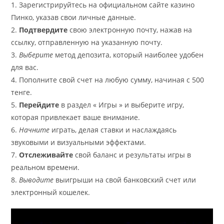
1. Зарегистрируйтесь на официальном сайте казино
Пинко, указав свои личные данные.
2.
Подтвердите
свою электронную почту, нажав на
ссылку, отправленную на указанную почту.
3.
Выберите
метод депозита, который наиболее удобен
для вас.
4. Пополните свой счет на любую сумму, начиная с 500
тенге.
5.
Перейдите
в раздел « Игры » и выберите игру,
которая привлекает ваше внимание.
6.
Начните
играть, делая ставки и наслаждаясь
звуковыми и визуальными эффектами.
7.
Отслеживайте
свой баланс и результаты игры в
реальном времени.
8.
Выводите
выигрыши на свой банковский счет или
электронный кошелек.