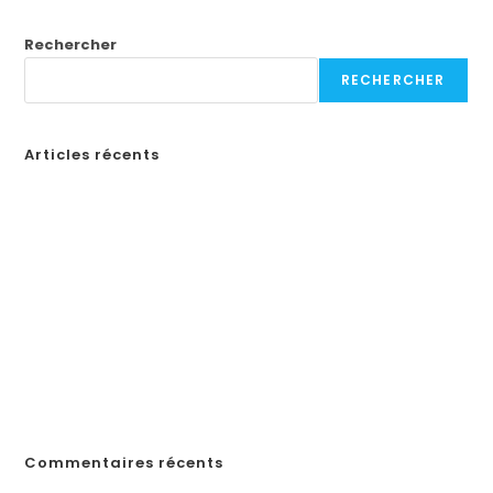
Rechercher
RECHERCHER
Articles récents
Бонусы казино в России: Как выбрать лучшие предложения
How to Create a Professional Website: A Step-by-Step Guide for
Businesses
¡Obtén tu código de promoción en Spin Casino y comienza a
jugar en línea en Ecuador!
«Войдите на официальный сайт Pinco и играйте в онлайн-казино в
Казахстане»
„Почему Пинко казино не выплачивает выигрыши в Казахстане?
Решения, если у вас возникли проблемы с выводом денег“
Commentaires récents