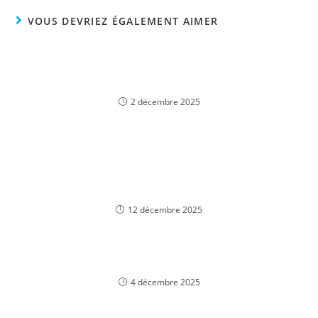
VOUS DEVRIEZ ÉGALEMENT AIMER
Spielen Sie Red Baron Evolution Online-Casino in
Österreich: Erleben Sie den Thrill des
Kampfpiloten
2 décembre 2025
While i looked at Megabonanza back at my
cellular telephone, I nv casino became pleased by
the how well the newest cellular webpages
worked
12 décembre 2025
Из-за чего нам по душе испытывать, что всего
решается от нас
4 décembre 2025