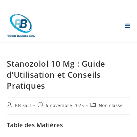
Skip
to
content
Stanozolol 10 Mg : Guide
d’Utilisation et Conseils
Pratiques
Auteur/autrice
Publication
Post
RB Sarl
6 novembre 2025
Non classé
de
publiée :
category:
la
publication :
Table des Matières