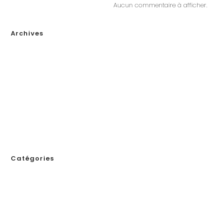
Aucun commentaire à afficher.
Archives
janvier 2026
décembre 2025
novembre 2025
octobre 2025
septembre 2025
août 2025
juillet 2025
novembre 2024
Catégories
! Без рубрики
1
111
123