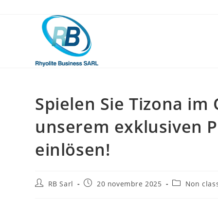
Skip
to
content
Spielen Sie Tizona im
unserem exklusiven P
einlösen!
Auteur/autrice
Publication
Post
RB Sarl
20 novembre 2025
Non clas
de
publiée :
category:
la
publication :