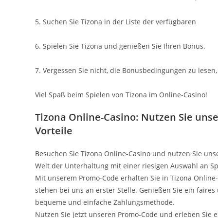
5. Suchen Sie Tizona in der Liste der verfügbaren
https
6. Spielen Sie Tizona und genießen Sie Ihren Bonus.
7. Vergessen Sie nicht, die Bonusbedingungen zu lesen, 
Viel Spaß beim Spielen von Tizona im Online-Casino!
Tizona Online-Casino: Nutzen Sie uns
Vorteile
Besuchen Sie Tizona Online-Casino und nutzen Sie uns
Welt der Unterhaltung mit einer riesigen Auswahl an Spie
Mit unserem Promo-Code erhalten Sie in Tizona Online-
stehen bei uns an erster Stelle. Genießen Sie ein faires
bequeme und einfache Zahlungsmethode.
Nutzen Sie jetzt unseren Promo-Code und erleben Sie ex