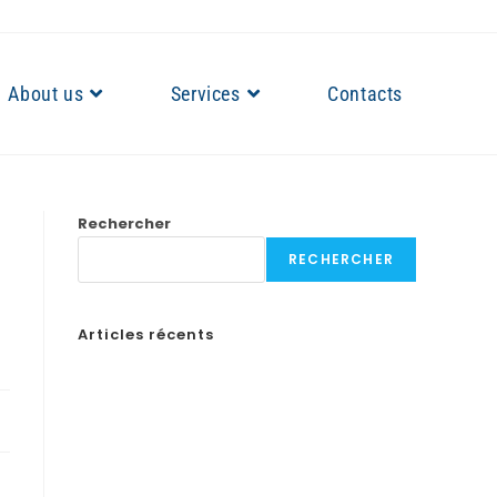
About us
Services
Contacts
Rechercher
RECHERCHER
Articles récents
Бонусы казино в России: Как выбрать лучшие
предложения
How to Create a Professional Website: A Step-by-
Step Guide for Businesses
¡Obtén tu código de promoción en Spin Casino y