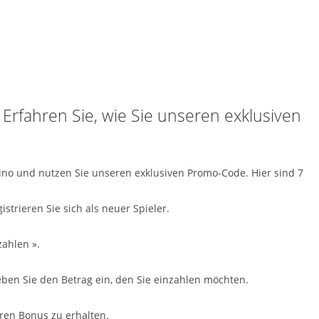
 Erfahren Sie, wie Sie unseren exklusiven
sino und nutzen Sie unseren exklusiven Promo-Code. Hier sind 7
strieren Sie sich als neuer Spieler.
zahlen ».
ben Sie den Betrag ein, den Sie einzahlen möchten.
ren Bonus zu erhalten.