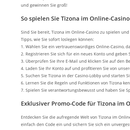
und gewinnen Sie groß!
So spielen Sie Tizona im Online-Casi
Sind Sie bereit, Tizona im Online-Casino zu spielen un
Tipps, wie Sie sofort loslegen können:
1. Wählen Sie ein vertrauenswürdiges Online-Casino, das
2. Registrieren Sie sich für ein neues Konto und geben
3. Überprüfen Sie Ihre E-Mail und klicken Sie auf den B
4. Laden Sie Ihr Konto auf und profitieren Sie von un
5. Suchen Sie Tizona in der Casino-Lobby und starten Si
6. Lernen Sie die Regeln und Funktionen von Tizona k
7. Spielen Sie verantwortungsbewusst und haben Sie S
Exklusiver Promo-Code für Tizona im O
Entdecken Sie die aufregende Welt von Tizona im Onli
einfach den Code ein und sichern Sie sich ein unvergess