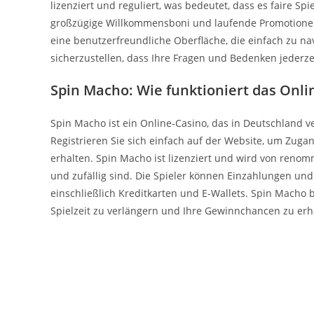
lizenziert und reguliert, was bedeutet, dass es faire Spi
großzügige Willkommensboni und laufende Promotionen,
eine benutzerfreundliche Oberfläche, die einfach zu nav
sicherzustellen, dass Ihre Fragen und Bedenken jederz
Spin Macho: Wie funktioniert das Onli
Spin Macho ist ein Online-Casino, das in Deutschland ve
Registrieren Sie sich einfach auf der Website, um Zugan
erhalten. Spin Macho ist lizenziert und wird von renommi
und zufällig sind. Die Spieler können Einzahlungen 
einschließlich Kreditkarten und E-Wallets. Spin Macho 
Spielzeit zu verlängern und Ihre Gewinnchancen zu er