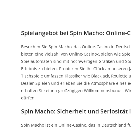
Spielangebot bei Spin Macho: Online-C
Besuchen Sie Spin Macho, das Online-Casino in Deutsch
bieten eine Vielzahl von Online-Casino-Spielen wie Spie
Spielautomaten sind mit hochwertigen Grafiken und Sou
Erlebnis zu bieten. Probieren Sie Ihr Glück an unseren
Tischspiele umfassen Klassiker wie Blackjack, Roulette 
Dealer-Spielen und erleben Sie die Atmosphäre eines e
erhalten Sie einen großzügigen Willkommensbonus. Wir
dürfen.
Spin Macho: Sicherheit und Seriosität
Spin Macho ist ein Online-Casino, das in Deutschland für