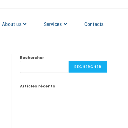
About us
Services
Contacts
Rechercher
RECHERCHER
Articles récents
Бонусы казино в России: Как выбрать лучшие
предложения
How to Create a Professional Website: A Step-by-
Step Guide for Businesses
¡Obtén tu código de promoción en Spin Casino y