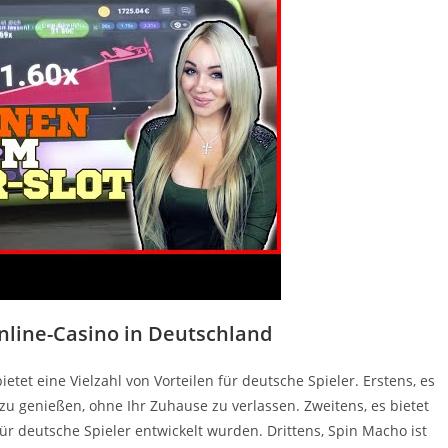
Online-Casino in Deutschland
tet eine Vielzahl von Vorteilen für deutsche Spieler. Erstens, es
 zu genießen, ohne Ihr Zuhause zu verlassen. Zweitens, es bietet
r deutsche Spieler entwickelt wurden. Drittens, Spin Macho ist