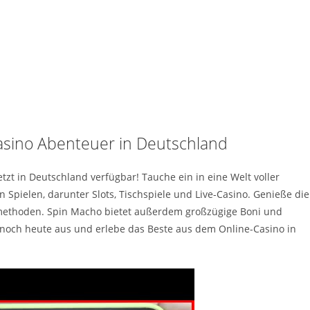
in Deutschland
in Deutschland
Deutschland?
in Deutschland
 Online-Casino
Das Online-Casino Erlebnis in Deutschland
asino Abenteuer in Deutschland
zt in Deutschland verfügbar! Tauche ein in eine Welt voller
Spielen, darunter Slots, Tischspiele und Live-Casino. Genieße die
methoden. Spin Macho bietet außerdem großzügige Boni und
 noch heute aus und erlebe das Beste aus dem Online-Casino in