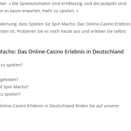
mer. « Die Spielautomaten sind erstklassig, und die Jackpots sind
n es kaum erwarten, mehr zu spielen. »
Meinung, dass Spielen Sie Spin Macho: Das Online-Casino Erlebnis
ten ist. Probieren Sie es noch heute aus und erleben Sie selbst
 Macho: Das Online-Casino Erlebnis in Deutschland
 zu spielen?
ngeboten?
uf Spin Macho?
zu spielen?
nline-Casino Erlebnis in Deutschland finden Sie auf unserer