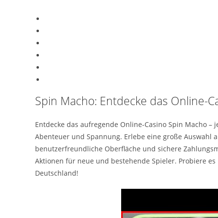
Spin Macho: Entdecke das Online-Casino Abenteuer 
Vorteile von Spielen Sie Spin Macho: Online-Casino 
Spin Macho: Wie funktioniert das Online-Casino in 
Spielangebot bei Spin Macho: Online-Casino Spiele 
Spin Macho: Sicherheit und Seriosität im deutschen
Häufig gestellte Fragen zu Spielen Sie Spin Macho: 
Spin Macho: Entdecke das Online-C
Entdecke das aufregende Online-Casino Spin Macho – jet
Abenteuer und Spannung. Erlebe eine große Auswahl an 
benutzerfreundliche Oberfläche und sichere Zahlungs
Aktionen für neue und bestehende Spieler. Probiere es
Deutschland!