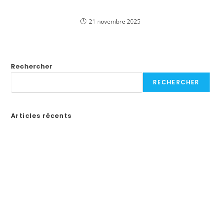
Wichtige Informationen für Anwender
21 novembre 2025
Rechercher
RECHERCHER
Articles récents
Бонусы казино в России: Как выбрать лучшие предложения
How to Create a Professional Website: A Step-by-Step Guide for
Businesses
¡Obtén tu código de promoción en Spin Casino y comienza a
jugar en línea en Ecuador!
«Войдите на официальный сайт Pinco и играйте в онлайн-казино в
Казахстане»
„Почему Пинко казино не выплачивает выигрыши в Казахстане?