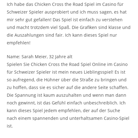
Ich habe das Chicken Cross the Road Spiel im Casino für
Schweizer Spieler ausprobiert und ich muss sagen, es hat
mir sehr gut gefallen! Das Spiel ist einfach zu verstehen
und macht trotzdem viel Spaß. Die Grafiken sind klasse und
die Auszahlungen sind fair. Ich kann dieses Spiel nur
empfehlen!
Name: Sarah Meier, 32 Jahre alt
Spielen Sie Chicken Cross the Road Spiel Online im Casino
für Schweizer Spieler ist mein neues Lieblingsspiel! Es ist
so aufregend, die Hühner über die Straße zu bringen und
zu hoffen, dass sie es sicher auf die andere Seite schaffen.
Die Spannung ist kaum auszuhalten und wenn man dann
noch gewinnt, ist das Gefühl einfach unbeschreiblich. Ich
kann dieses Spiel jedem empfehlen, der auf der Suche
nach einem spannenden und unterhaltsamen Casino-Spiel
ist.