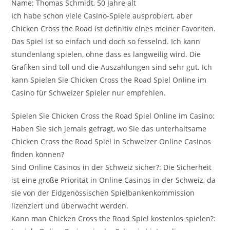
Name: Thomas Schmidt, 50 Jahre alt
Ich habe schon viele Casino-Spiele ausprobiert, aber
Chicken Cross the Road ist definitiv eines meiner Favoriten.
Das Spiel ist so einfach und doch so fesselnd. Ich kann
stundenlang spielen, ohne dass es langweilig wird. Die
Grafiken sind toll und die Auszahlungen sind sehr gut. Ich
kann Spielen Sie Chicken Cross the Road Spiel Online im
Casino für Schweizer Spieler nur empfehlen.
Spielen Sie Chicken Cross the Road Spiel Online im Casino:
Haben Sie sich jemals gefragt, wo Sie das unterhaltsame
Chicken Cross the Road Spiel in Schweizer Online Casinos
finden können?
Sind Online Casinos in der Schweiz sicher?: Die Sicherheit
ist eine große Priorität in Online Casinos in der Schweiz, da
sie von der Eidgenössischen Spielbankenkommission
lizenziert und überwacht werden.
Kann man Chicken Cross the Road Spiel kostenlos spielen?: