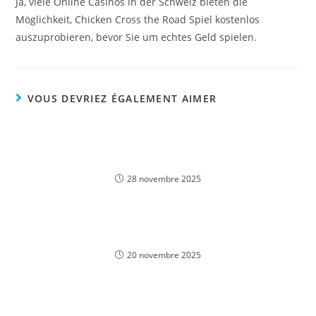
Ja, viele Online Casinos in der Schweiz bieten die
Möglichkeit, Chicken Cross the Road Spiel kostenlos
auszuprobieren, bevor Sie um echtes Geld spielen.
VOUS DEVRIEZ ÉGALEMENT AIMER
Výherní automaty Superstar Deposits Casino
Užijte si tuto hru zdarma sázková aplikace
Gate777 na internetu
28 novembre 2025
Free Plinko Game Demo – Try Before Competing
for Actual Money
20 novembre 2025
Dostinex Tabletten Flaschchen Dosierung –