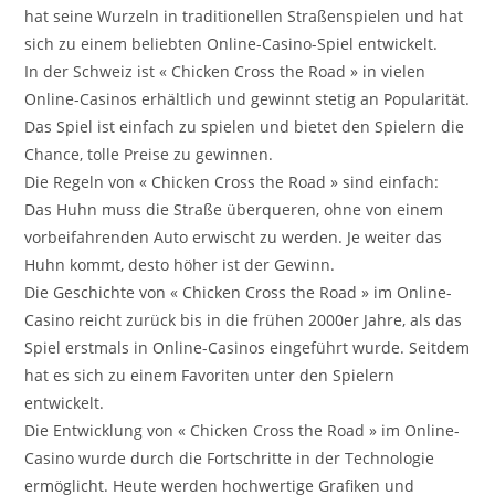
hat seine Wurzeln in traditionellen Straßenspielen und hat
sich zu einem beliebten Online-Casino-Spiel entwickelt.
In der Schweiz ist « Chicken Cross the Road » in vielen
Online-Casinos erhältlich und gewinnt stetig an Popularität.
Das Spiel ist einfach zu spielen und bietet den Spielern die
Chance, tolle Preise zu gewinnen.
Die Regeln von « Chicken Cross the Road » sind einfach:
Das Huhn muss die Straße überqueren, ohne von einem
vorbeifahrenden Auto erwischt zu werden. Je weiter das
Huhn kommt, desto höher ist der Gewinn.
Die Geschichte von « Chicken Cross the Road » im Online-
Casino reicht zurück bis in die frühen 2000er Jahre, als das
Spiel erstmals in Online-Casinos eingeführt wurde. Seitdem
hat es sich zu einem Favoriten unter den Spielern
entwickelt.
Die Entwicklung von « Chicken Cross the Road » im Online-
Casino wurde durch die Fortschritte in der Technologie
ermöglicht. Heute werden hochwertige Grafiken und