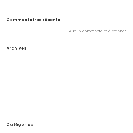
Решения, если у вас возникли проблемы с выводом денег“
Commentaires récents
Aucun commentaire à afficher.
Archives
janvier 2026
décembre 2025
novembre 2025
octobre 2025
septembre 2025
août 2025
juillet 2025
novembre 2024
Catégories