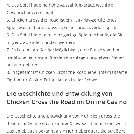
4. Das Spiel hat eine hohe Auszahlungsrate, was Ihre
Gewinnchancen erhöht.
5. Chicken Cross the Road ist ein Fair-Play-zertifiziertes
Spiel, was bedeutet, dass es sicher und zuverlässig ist.
6. Das Spiel bietet eine einzigartige Spielmechanik, die Sie
nirgendwo anders finden werden.
7. Es ist eine großartige Möglichkeit, eine Pause von den
traditionellen Casino-Spielen einzulegen und etwas Neues
auszuprobieren.
8. Insgesamt ist Chicken Cross the Road eine unterhaltsame
Option für Casino-Enthusiasten in der Schweiz.
Die Geschichte und Entwicklung von
Chicken Cross the Road im Online Casino
Die Geschichte und Entwicklung von « Chicken Cross the
Road » im Online Casino in der Schweiz ist bemerkenswert.
Das Spiel, auch bekannt als « Huhn überquert die Straße »,