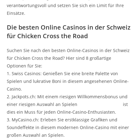
verantwortungsvoll und setzen Sie sich ein Limit für Ihre
Einsätze.
Die besten Online Casinos in der Schweiz
für Chicken Cross the Road
Suchen Sie nach den besten Online-Casinos in der Schweiz
für Chicken Cross the Road? Hier sind 8 großartige
Optionen für Sie:
1. Swiss Casinos: Genießen Sie eine breite Palette von
Spielen und lukrative Boni in diesem angesehenen Online-
Casino.
2. Jackpots.ch: Mit einem riesigen Willkommensbonus und
einer riesigen Auswahl an Spielen
Chicken Road Casino
ist
dies ein Muss für jeden Online-Casino-Enthusiasten.
3. MyCasino.ch: Erleben Sie erstklassige Grafiken und
Soundeffekte in diesem modernen Online-Casino mit einer
großen Auswahl an Spielen.