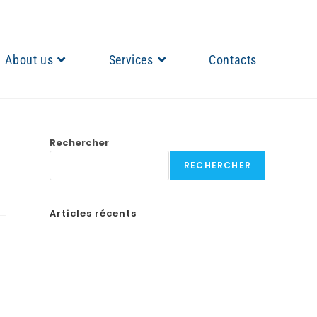
About us
Services
Contacts
Rechercher
RECHERCHER
Articles récents
Бонусы казино в России: Как выбрать лучшие
предложения
How to Create a Professional Website: A Step-by-
Step Guide for Businesses
¡Obtén tu código de promoción en Spin Casino y