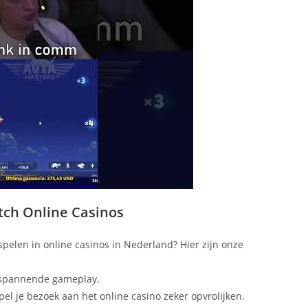
tch Online Casinos
pelen in online casinos in Nederland? Hier zijn onze
n spannende gameplay.
pel je bezoek aan het online casino zeker opvrolijken.