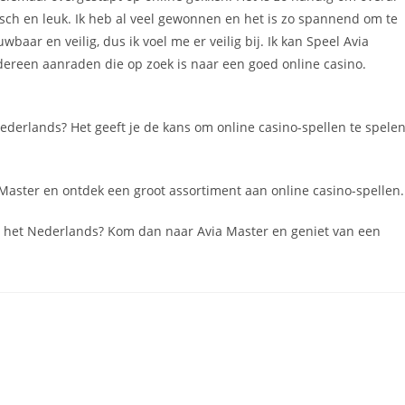
tisch en leuk. Ik heb al veel gewonnen en het is zo spannend om te
baar en veilig, dus ik voel me er veilig bij. Ik kan Speel Avia
dereen aanraden die op zoek is naar een goed online casino.
ederlands? Het geeft je de kans om online casino-spellen te spele
a Master en ontdek een groot assortiment aan online casino-spellen.
in het Nederlands? Kom dan naar Avia Master en geniet van een
lon Alpha Pharma
Bitcoin Local Casino 100
lin: The Ultimate
százalékos ingyenes pörgetések