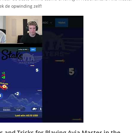
ek de opwinding zelf!
s and Tricks for Playing Avia Master in the