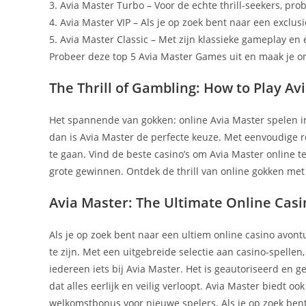
3. Avia Master Turbo – Voor de echte thrill-seekers, pro
4. Avia Master VIP – Als je op zoek bent naar een exclusi
5. Avia Master Classic – Met zijn klassieke gameplay en 
Probeer deze top 5 Avia Master Games uit en maak je on
The Thrill of Gambling: How to Play Av
Het spannende van gokken: online Avia Master spelen in
dan is Avia Master de perfecte keuze. Met eenvoudige 
te gaan. Vind de beste casino’s om Avia Master online 
grote gewinnen. Ontdek de thrill van online gokken met
Avia Master: The Ultimate Online Casi
Als je op zoek bent naar een ultiem online casino avont
te zijn. Met een uitgebreide selectie aan casino-spellen,
iedereen iets bij Avia Master. Het is geautoriseerd en 
dat alles eerlijk en veilig verloopt. Avia Master biedt
welkomstbonus voor nieuwe spelers. Als je op zoek bent