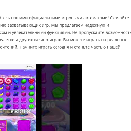
дайтесь нашими официальными игровыми автоматами! Скачайте
азию захватывающих игр. Мы предлагаем надежную и
сом и увлекательными функциями. Не пропускайте возможност
улетке и других казино-играх. Вы можете играть на реальные
почтений. Начните играть сегодня и станьте частью нашей