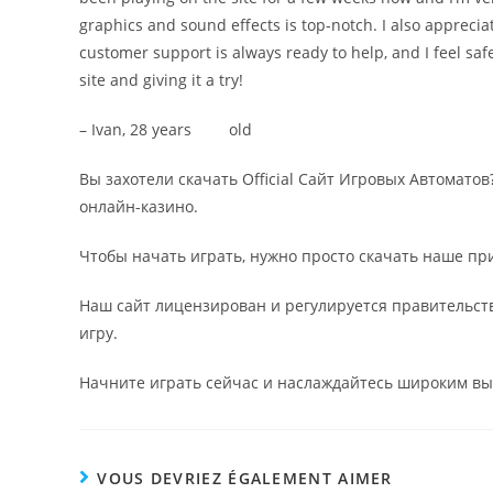
graphics and sound effects is top-notch. I also apprec
customer support is always ready to help, and I feel s
site and giving it a try!
– Ivan, 28 years
Лев
old
Вы захотели скачать Official Сайт Игровых Автомато
онлайн-казино.
Чтобы начать играть, нужно просто скачать наше п
Наш сайт лицензирован и регулируется правительст
игру.
Начните играть сейчас и наслаждайтесь широким выб
VOUS DEVRIEZ ÉGALEMENT AIMER