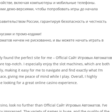
тройстве, включая компьютеры и мобильные телефоны.
ми демо-версиями, чтобы попробовать игры до начала
авительством России, гарантируя безопасность и честность
нусами и промо-кодами!
матов ничем не рискованно, и вы можете начать играть в
 found the perfect site for me – Official Сайт Игровых Автоматов
re top-notch. I especially enjoy the slot machines, which are both
dly, making it easy for me to navigate and find exactly what I’m
ace, giving me peace of mind while I play. Overall, I highly
looking for a great online casino experience.
casino, look no further than Official Сайт Игровых Автоматов. I’ve
ry impressed. The variety of games is huge, and the quality of the