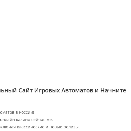
ьный Сайт Игровых Автоматов и Начните
оматов в России!
 онлайн казино сейчас же.
ключая классические и новые релизы.