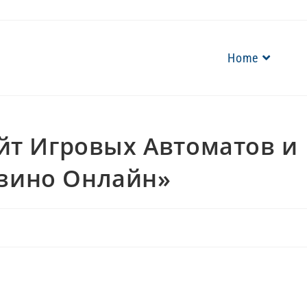
Home
Сайт Игровых Автоматов и
азино Онлайн»