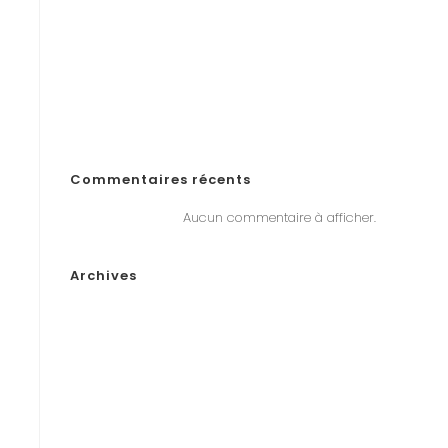
comienza a jugar en línea en Ecuador!
«Войдите на официальный сайт Pinco и играйте в
онлайн-казино в Казахстане»
„Почему Пинко казино не выплачивает выигрыши в
Казахстане? Решения, если у вас возникли проблемы
с выводом денег“
Commentaires récents
Aucun commentaire à afficher.
Archives
janvier 2026
décembre 2025
novembre 2025
octobre 2025
septembre 2025
août 2025