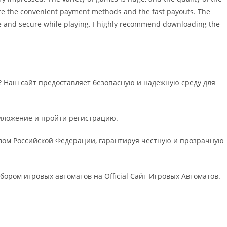
iate the convenient payment methods and the fast payouts. The
afe and secure while playing. I highly recommend downloading the
в? Наш сайт предоставляет безопасную и надежную среду для
риложение и пройти регистрацию.
вом Российской Федерации, гарантируя честную и прозрачную
ором игровых автоматов на Official Сайт Игровых Автоматов.