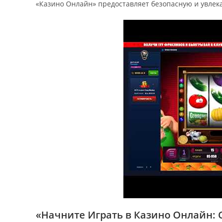
«Казино Онлайн» предоставляет безопасную и увлек
«Начните Играть в Казино Онлайн: