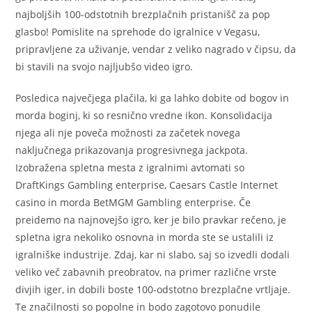
najboljših 100-odstotnih brezplačnih pristanišč za pop
glasbo! Pomislite na sprehode do igralnice v Vegasu,
pripravljene za uživanje, vendar z veliko nagrado v čipsu, da
bi stavili na svojo najljubšo video igro.
Posledica največjega plačila, ki ga lahko dobite od bogov in
morda boginj, ki so resnično vredne ikon. Konsolidacija
njega ali nje poveča možnosti za začetek novega
naključnega prikazovanja progresivnega jackpota.
Izobražena spletna mesta z igralnimi avtomati so
DraftKings Gambling enterprise, Caesars Castle Internet
casino in morda BetMGM Gambling enterprise. Če
preidemo na najnovejšo igro, ker je bilo pravkar rečeno, je
spletna igra nekoliko osnovna in morda ste se ustalili iz
igralniške industrije. Zdaj, kar ni slabo, saj so izvedli dodali
veliko več zabavnih preobratov, na primer različne vrste
divjih iger, in dobili boste 100-odstotno brezplačne vrtljaje.
Te značilnosti so popolne in bodo zagotovo ponudile