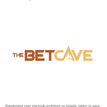
Popolnoma novi starinski emblemi so čelade, stebri in vaze,