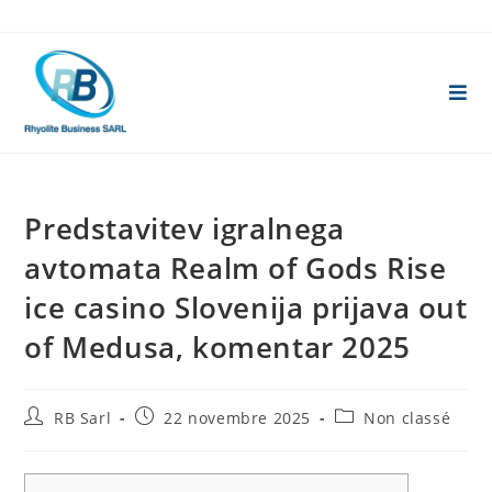
Skip
to
content
Predstavitev igralnega
avtomata Realm of Gods Rise
ice casino Slovenija prijava out
of Medusa, komentar 2025
Auteur/autrice
Publication
Post
RB Sarl
22 novembre 2025
Non classé
de
publiée :
category:
la
publication :