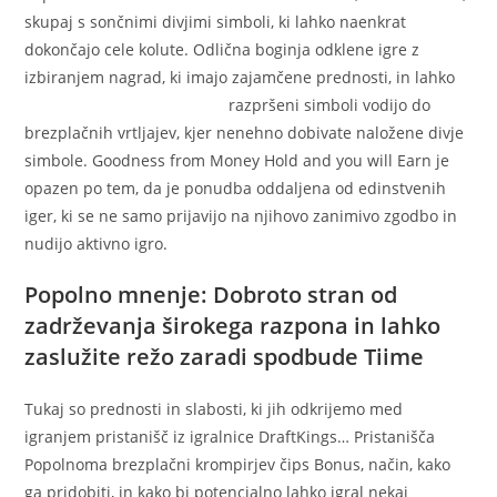
skupaj s sončnimi divjimi simboli, ki lahko naenkrat
dokončajo cele kolute. Odlična boginja odklene igre z
izbiranjem nagrad, ki imajo zajamčene prednosti, in lahko
ice casino Slovenija prijava
razpršeni simboli vodijo do
brezplačnih vrtljajev, kjer nenehno dobivate naložene divje
simbole. Goodness from Money Hold and you will Earn je
opazen po tem, da je ponudba oddaljena od edinstvenih
iger, ki se ne samo prijavijo na njihovo zanimivo zgodbo in
nudijo aktivno igro.
Popolno mnenje: Dobroto stran od
zadrževanja širokega razpona in lahko
zaslužite režo zaradi spodbude Tiime
Tukaj so prednosti in slabosti, ki jih odkrijemo med
igranjem pristanišč iz igralnice DraftKings… Pristanišča
Popolnoma brezplačni krompirjev čips Bonus, način, kako
ga pridobiti, in kako bi potencialno lahko igral nekaj