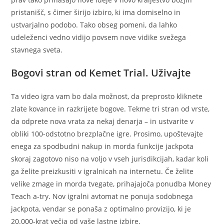
pristanišč, s čimer širijo izbiro, ki ima domiselno in
ustvarjalno podobo. Tako obseg pomeni, da lahko
udeleženci vedno vidijo povsem nove vidike svežega
stavnega sveta.
Bogovi stran od Kemet Trial. Uživajte
Ta video igra vam bo dala možnost, da preprosto kliknete
zlate kovance in razkrijete bogove. Tekme tri stran od vrste,
da odprete nova vrata za nekaj denarja – in ustvarite v
obliki 100-odstotno brezplačne igre. Prosimo, upoštevajte
enega za spodbudni nakup in morda funkcije jackpota
skoraj zagotovo niso na voljo v vseh jurisdikcijah, kadar koli
ga želite preizkusiti v igralnicah na internetu. Če želite
velike zmage in morda tvegate, prihajajoča ponudba Money
Teach a-try. Nov igralni avtomat ne ponuja sodobnega
jackpota, vendar se ponaša z optimalno provizijo, ki je
20.000-krat večja od vaše lastne izbire.