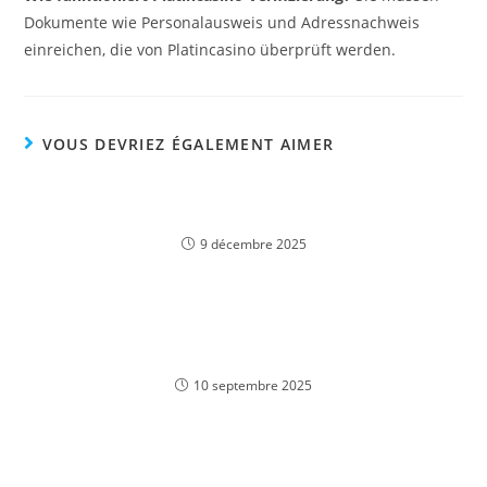
Dokumente wie Personalausweis und Adressnachweis
einreichen, die von Platincasino überprüft werden.
VOUS DEVRIEZ ÉGALEMENT AIMER
Speel online casino spellen op Tonyspins, de
beste Nederlandse goksite
9 décembre 2025
«Играйте в онлайн-казино БустВин через
рабочее зеркало»
10 septembre 2025
Entre no Megarich Casino: Jogue Online e