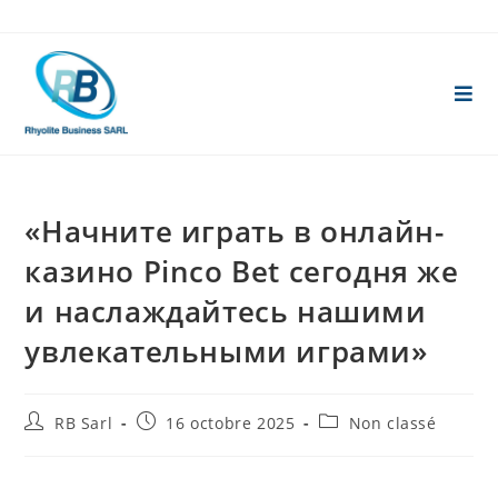
Skip
to
content
«Начните играть в онлайн-
казино Pinco Bet сегодня же
и наслаждайтесь нашими
увлекательными играми»
Auteur/autrice
Publication
Post
RB Sarl
16 octobre 2025
Non classé
de
publiée :
category:
la
publication :