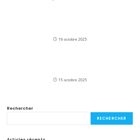
Experience Authentic Monopoly Live Casino
Games in English, Available for Canadian Players
16 octobre 2025
Effortlessly Sign In to Your 1xBet NG Account in
Nigeria – A Comprehensive Guide
15 octobre 2025
Rechercher
RECHERCHER
Articles récents