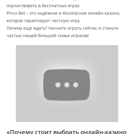
поучаствовать в бесплатных играх.
Pinco Bet – это надёжное и безопасное онлайн-казино,
которое гарантирует честную игру.
Почему ещё ждать? Начните играть сейчас и станьте
частью нашей большой семьи игроков!
«Почему стоит выбрать онлайн-казино