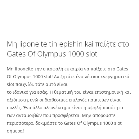
Μη liponeite tin epishin kai παίξτε στο
Gates Of Olympus 1000 slot
Μη liponeite την επισφαλή ευκαιρία να παίξετε στο Gates
Of Olympus 1000 slot! Αν ζητάτε ένα νέο και ενεργηματικό
slot παιχνίδι, τότε αυτό είναι
Gates Of Olympus 1000 demo
το ιδανικό για εσάς. Η θεματική του είναι επιστημονική και
αξιόπιστη, ενώ οι διαθέσιμες επιλογές παικτείων είναι
πολλές. Ένα άλλο πλεονέκτημα είναι η υψηλή ποσότητα
των ανταμοιβών που προσφέρεται. Μην απορούστε
περισσότερο, δοκιμάστε το Gates Of Olympus 1000 slot
σήμερα!