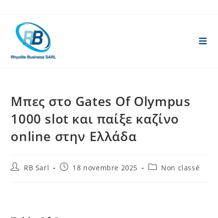
Skip
to
content
Μπες στο Gates Of Olympus
1000 slot και παίξε καζίνο
online στην Ελλάδα
Auteur/autrice
Publication
Post
RB Sarl
18 novembre 2025
Non classé
de
publiée :
category:
la
publication :