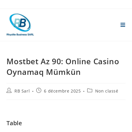
Skip
to
content
Mostbet Az 90: Online Casino
Oynamaq Mümkün
Auteur/autrice
Publication
Post
RB Sarl
6 décembre 2025
Non classé
de
publiée :
category:
la
publication :
Table