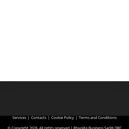
Public
T3_19264 (4)
test
uncategorized
what does nlu mean 8
АЛЬТЫ ау 1431
Текста
Финтех
Services
Contacts
Cookie Policy
Terms and Conditions
© Copyright 2026. All rights reserved | Rhyolite Business Sarl® DRC