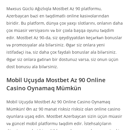
Məxsus Güclü Ağızlıqla Mostbet Az 90 platformu,
Azerbaycan bəzi en təqdimatlı online kasiноlarından
biridir. Bu platform, dünya çox yaxşı slotlarını, onlanın daha
çox müasir versiyasını və bir çoxla başqa oyunu təqdim
edir. Mostbet Az 90-da, siz qeydiyyatdan keçərkən bonuslar
və promosıyalar ala bilərsiniz. Əgər siz onlara yeni
istifadəçi isə, siz daha çox faydalı bonuslar ala bilərsiniz.
Əgər siz onlara gətirən bir dostunuz varsa, siz onun üçün
dost bonusu ala bilərsiniz.
Mobil Uçuşda Mostbet Az 90 Online
Casino Oynamaq Mümkün
Mobil Uçuşda Mostbet Az 90 Online Casino Oynamaq
Mümkün! Ən az 90 manat risksiz risksiz olan online casino
oyunlara uşaq edin. Mostbet Azerbaycan sizin üçün müasir
və güncel mobil platformu təqdim edir. İstehsalçıların