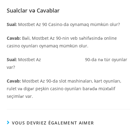
Sualclar və Cavablar
Sual:
Mostbet Az 90 Casino-da oynamaq mümkün olur?
Cavab:
Bəli, Mostbet Az 90-nin veb səhifəsində online
casino oyunları oynamaq mümkün olur.
Sual:
Mostbet Az
mostbet azərbaycan
90-da nə tür oyunlar
var?
Cavab:
Mostbet Az 90-da slot mashinaları, kart oyunları,
rulet və digər peşkin casino oyunları barədə müxtəlif
seçimlər var.
VOUS DEVRIEZ ÉGALEMENT AIMER
Experience Thrilling Tower Rush Gameplay – Play