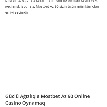
bilərsiniz. Əgər siz kazanma imkanı ilə birlikdə keyifli vaxt
geçirmək isədirsiz, Mostbet Az 90 sizin üçün mümkün olan
en iyi seçimdir.
Güclü Ağızlıqla Mostbet Az 90 Online
Casino Oynamaq