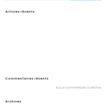
Articles récents
Бонусы казино в России: Как выбрать лучшие предложения
How to Create a Professional Website: A Step-by-Step Guide for
Businesses
¡Obtén tu código de promoción en Spin Casino y comienza a
jugar en línea en Ecuador!
«Войдите на официальный сайт Pinco и играйте в онлайн-казино в
Казахстане»
„Почему Пинко казино не выплачивает выигрыши в Казахстане?
Решения, если у вас возникли проблемы с выводом денег“
Commentaires récents
Aucun commentaire à afficher.
Archives