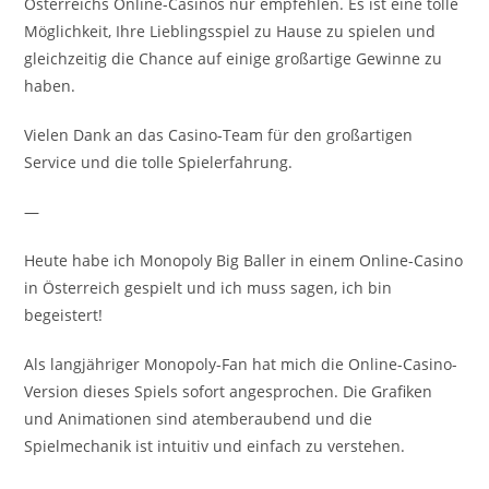
Österreichs Online-Casinos nur empfehlen. Es ist eine tolle
Möglichkeit, Ihre Lieblingsspiel zu Hause zu spielen und
gleichzeitig die Chance auf einige großartige Gewinne zu
haben.
Vielen Dank an das Casino-Team für den großartigen
Service und die tolle Spielerfahrung.
—
Monopoly Big Baller live
Heute habe ich Monopoly Big Baller in einem Online-Casino
in Österreich gespielt und ich muss sagen, ich bin
begeistert!
Als langjähriger Monopoly-Fan hat mich die Online-Casino-
Version dieses Spiels sofort angesprochen. Die Grafiken
und Animationen sind atemberaubend und die
Spielmechanik ist intuitiv und einfach zu verstehen.