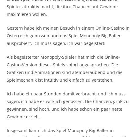
Spieler attraktiv macht, die ihre Chancen auf Gewinne
maximieren wollen.
Gestern habe ich meinen Besuch in einem Online-Casino in
Österreich genossen und das Spiel Monopoly Big Baller
ausprobiert. Ich muss sagen, ich war begeistert!
Als begeisterter Monopoly-Spieler hat mich die Online-
Casino-Version dieses Spiels sofort angesprochen. Die
Grafiken und Animationen sind atemberaubend und die
Spielmechanik ist intuitiv und einfach zu verstehen.
Ich habe ein paar Stunden damit verbracht, und ich muss
sagen, ich habe es wirklich genossen. Die Chancen, groß zu
gewinnen, sind hoch, und ich habe schon ein paar nette
Gewinne erzielt.
Insgesamt kann ich das Spiel Monopoly Big Baller in