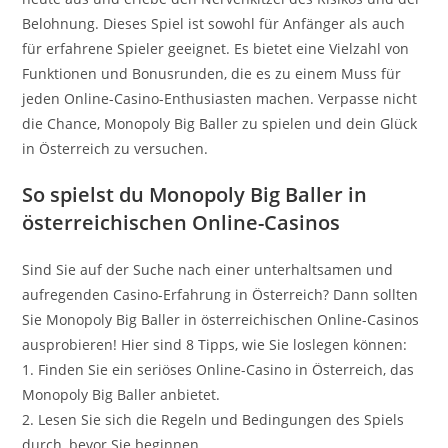
Belohnung. Dieses Spiel ist sowohl für Anfänger als auch
für erfahrene Spieler geeignet. Es bietet eine Vielzahl von
Funktionen und Bonusrunden, die es zu einem Muss für
jeden Online-Casino-Enthusiasten machen. Verpasse nicht
die Chance, Monopoly Big Baller zu spielen und dein Glück
in Österreich zu versuchen.
So spielst du Monopoly Big Baller in
österreichischen Online-Casinos
Sind Sie auf der Suche nach einer unterhaltsamen und
aufregenden Casino-Erfahrung in Österreich? Dann sollten
Sie Monopoly Big Baller in österreichischen Online-Casinos
ausprobieren! Hier sind 8 Tipps, wie Sie loslegen können:
1. Finden Sie ein seriöses Online-Casino in Österreich, das
Monopoly Big Baller anbietet.
2. Lesen Sie sich die Regeln und Bedingungen des Spiels
durch, bevor Sie beginnen.