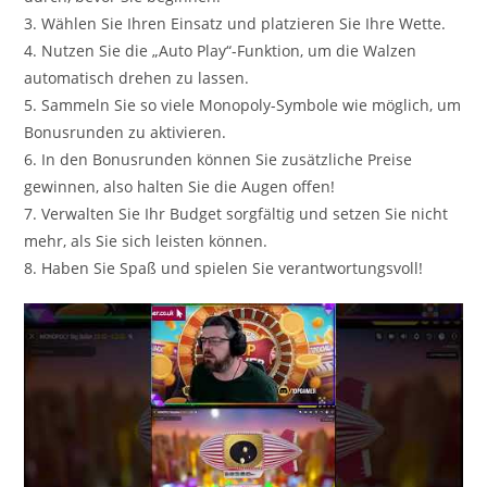
3. Wählen Sie Ihren Einsatz und platzieren Sie Ihre Wette.
4. Nutzen Sie die „Auto Play“-Funktion, um die Walzen
automatisch drehen zu lassen.
5. Sammeln Sie so viele Monopoly-Symbole wie möglich, um
Bonusrunden zu aktivieren.
6. In den Bonusrunden können Sie zusätzliche Preise
gewinnen, also halten Sie die Augen offen!
7. Verwalten Sie Ihr Budget sorgfältig und setzen Sie nicht
mehr, als Sie sich leisten können.
8. Haben Sie Spaß und spielen Sie verantwortungsvoll!