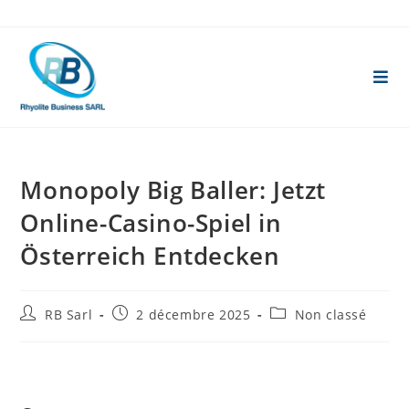
Skip
to
content
Monopoly Big Baller: Jetzt
Online-Casino-Spiel in
Österreich Entdecken
Auteur/autrice
Publication
Post
RB Sarl
2 décembre 2025
Non classé
de
publiée :
category:
la
publication :