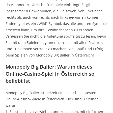
da es Ihnen zusätzliche Freispiele einbringt. Es gibt
insgesamt 10 Gewinnlinien, die Sie sowohl von links nach
rechts als auch von rechts nach links gewinnen können.
Zudem gibt es ein „Wild“-Symbol, das alle anderen Symbole
ersetzen kann, um Ihre Gewinnchancen zu erhöhen.
Vergessen Sie nicht, die Anleitung sorgfältig zu lesen, bevor
Sie mit dem Spielen beginnen, um sich mit allen Features
und Funktionen vertraut zu machen. Viel Spaß und Erfolg
beim Spielen von Monopoly Big Baller in Österreich!
Monopoly Big Baller: Warum dieses
Online-Casino-Spiel in Österreich so
beliebt ist
Monopoly Big Baller ist derzeit eines der beliebtesten
Online-Casino-Spiele in Österreich. Hier sind 8 Gründe,
warum:
1. Es ist leicht zu verstehen und zu spielen, mit einfachen