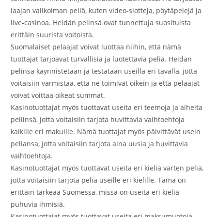
laajan valikoiman peliä, kuten video-slotteja, pöytäpelejä ja
live-casinoa. Heidän pelinsä ovat tunnettuja suosituista
erittäin suurista voitoista.
Suomalaiset pelaajat voivat luottaa niihin, että nämä
tuottajat tarjoavat turvallisia ja luotettavia peliä. Heidän
pelinsä käynnistetään ja testataan useilla eri tavalla, jotta
voitaisiin varmistaa, että ne toimivat oikein ja että pelaajat
voivat voittaa oikeat summat.
Kasinotuottajat myös tuottavat useita eri teemoja ja aiheita
peliinsä, jotta voitaisiin tarjota huvittavia vaihtoehtoja
kaikille eri makuille. Nämä tuottajat myös päivittävät usein
peliansa, jotta voitaisiin tarjota aina uusia ja huvittavia
vaihtoehtoja.
Kasinotuottajat myös tuottavat useita eri kieliä varten peliä,
jotta voitaisiin tarjota peliä useille eri kielille. Tämä on
erittäin tärkeää Suomessa, missä on useita eri kieliä
puhuvia ihmisiä.
Kasinotuottajat myös tuottavat useita eri maksumuotoja