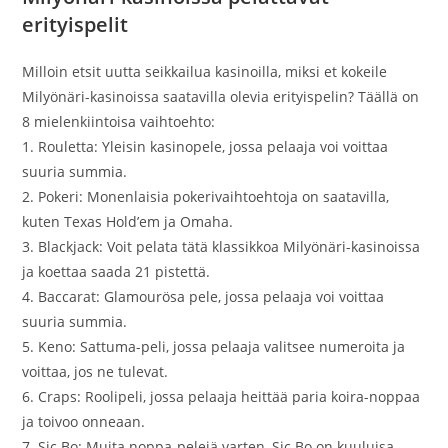
erityispelit
Milloin etsit uutta seikkailua kasinoilla, miksi et kokeile
Milyönäri-kasinoissa saatavilla olevia erityispelin? Täällä on
8 mielenkiintoisa vaihtoehto:
1. Rouletta: Yleisin kasinopele, jossa pelaaja voi voittaa
suuria summia.
2. Pokeri: Monenlaisia pokerivaihtoehtoja on saatavilla,
kuten Texas Hold’em ja Omaha.
3. Blackjack: Voit pelata tätä klassikkoa Milyönäri-kasinoissa
ja koettaa saada 21 pistettä.
4. Baccarat: Glamourösa pele, jossa pelaaja voi voittaa
suuria summia.
5. Keno: Sattuma-peli, jossa pelaaja valitsee numeroita ja
voittaa, jos ne tulevat.
6. Craps: Roolipeli, jossa pelaaja heittää paria koira-noppaa
ja toivoo onneaan.
7. Sic Bo: Muita noppa-pelejä varten, Sic Bo on kuuluisa