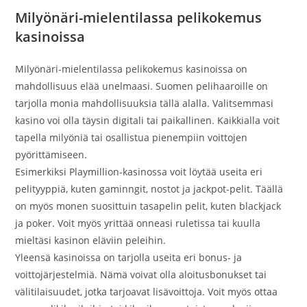
Milyönäri-mielentilassa pelikokemus
kasinoissa
Milyönäri-mielentilassa pelikokemus kasinoissa on
mahdollisuus elää unelmaasi. Suomen pelihaaroille on
tarjolla monia mahdollisuuksia tällä alalla. Valitsemmasi
kasino voi olla täysin digitali tai paikallinen. Kaikkialla voit
tapella milyöniä tai osallistua pienempiin voittojen
pyörittämiseen.
Esimerkiksi Playmillion-kasinossa voit löytää useita eri
pelityyppiä, kuten gaminngit, nostot ja jackpot-pelit. Täällä
on myös monen suosittuin tasapelin pelit, kuten blackjack
ja poker. Voit myös yrittää onneasi ruletissa tai kuulla
mieltäsi kasinon eläviin peleihin.
Yleensä kasinoissa on tarjolla useita eri bonus- ja
voittojärjestelmiä. Nämä voivat olla aloitusbonukset tai
välitilaisuudet, jotka tarjoavat lisävoittoja. Voit myös ottaa