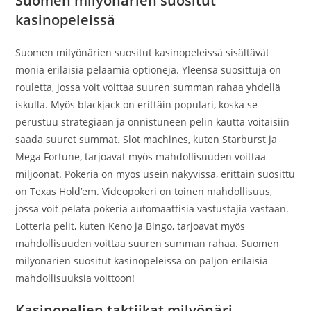
Suomen milyönärien suositut
kasinopeleissä
Suomen milyönärien suositut kasinopeleissä sisältävät
monia erilaisia pelaamia optioneja. Yleensä suosittuja on
rouletta, jossa voit voittaa suuren summan rahaa yhdellä
iskulla. Myös blackjack on erittäin populari, koska se
perustuu strategiaan ja onnistuneen pelin kautta voitaisiin
saada suuret summat. Slot machines, kuten Starburst ja
Mega Fortune, tarjoavat myös mahdollisuuden voittaa
miljoonat. Pokeria on myös usein näkyvissä, erittäin suosittu
on Texas Hold’em. Videopokeri on toinen mahdollisuus,
jossa voit pelata pokeria automaattisia vastustajia vastaan.
Lotteria pelit, kuten Keno ja Bingo, tarjoavat myös
mahdollisuuden voittaa suuren summan rahaa. Suomen
milyönärien suositut kasinopeleissä on paljon erilaisia
mahdollisuuksia voittoon!
Kasinopelien taktiikat milyönäri-