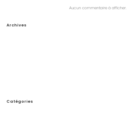
Aucun commentaire à afficher.
Archives
janvier 2026
décembre 2025
novembre 2025
octobre 2025
septembre 2025
août 2025
juillet 2025
novembre 2024
Catégories
! Без рубрики
1
111