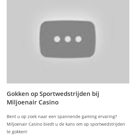
Gokken op Sportwedstrijden bij
Miljoenair Casino
Bent u op zoek naar een spannende gaming ervaring?
Miljoenair Casino biedt u de kans om op sportwedstrijden
te gokken!