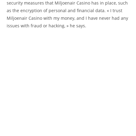
security measures that Miljoenair Casino has in place, such
as the encryption of personal and financial data. « I trust
Miljoenair Casino with my money, and I have never had any
issues with fraud or hacking, » he says.