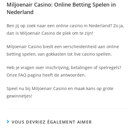
Miljoenair Casino: Online Betting Spelen in
Nederland
Ben jij op zoek naar een online casino in Nederland? Zo ja,
dan is Miljoenair Casino de plek om te zijn!
Miljoenair Casino biedt een verscheidenheid aan online
betting spelen, van gokkasten tot live casino spellen.
Heb je vragen over inschrijving, betalingen of spelregels?
Onze FAQ pagina heeft de antwoorden.
Speel nu bij Miljoenair Casino en maak kans op grote
gewinnetjes!
VOUS DEVRIEZ ÉGALEMENT AIMER