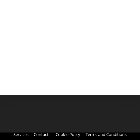
Pacifica_bl95un3ifza
Public
T3_19264 (4)
test
uncategorized
what does nlu mean 8
АЛЬТЫ ау 1431
Текста
Финтех
Services
Contacts
Cookie Policy
Terms and Conditions