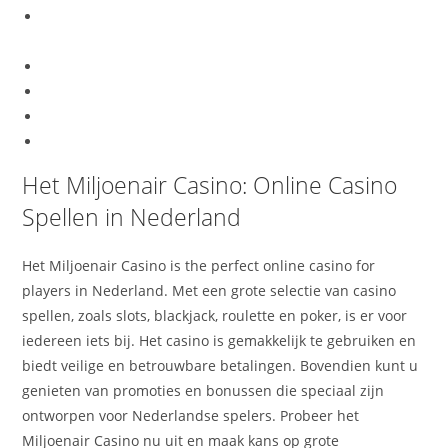
Het Miljoenair Casino: Online Casino Spellen in
Nederland
Legale Online Betting Spelen bij Miljoenair Casino
Gokken op Sportwedstrijden bij Miljoenair Casino
Miljoenair Casino: De Ultieme Online Gaming ervaring
Miljoenair Casino: Online Betting Spelen in Nederland
Het Miljoenair Casino: Online Casino
Spellen in Nederland
Het Miljoenair Casino is the perfect online casino for
players in Nederland. Met een grote selectie van casino
spellen, zoals slots, blackjack, roulette en poker, is er voor
iedereen iets bij. Het casino is gemakkelijk te gebruiken en
biedt veilige en betrouwbare betalingen. Bovendien kunt u
genieten van promoties en bonussen die speciaal zijn
ontworpen voor Nederlandse spelers. Probeer het
Miljoenair Casino nu uit en maak kans op grote