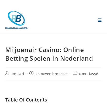
Skip
to
content
Miljoenair Casino: Online
Betting Spelen in Nederland
Auteur/autrice
Publication
Post
RB Sarl
25 novembre 2025
Non classé
de
publiée :
category:
la
publication :
Table Of Contents