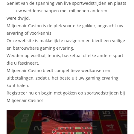
Geniet van de spanning van live sportwedstrijden en plaats
hier
uw weddenschappen met miljoenen anderen
wereldwijd.
Miljoenair Casino is de plek voor elke gokker, ongeacht uw
ervaring of voorkennis.
Onze website is makkelijk te navigeren en biedt een veilige
en betrouwbare gaming ervaring.
Wedden op voetbal, tennis, basketbal of elke andere sport
die u fascineert.
Miljoenair Casino biedt competitieve wedkansen en
uitbetalingen, zodat u het beste uit uw gaming ervaring
kunt halen.
Registreer nu en begin met gokken op sportwedstrijden bij
Miljoenair Casino!