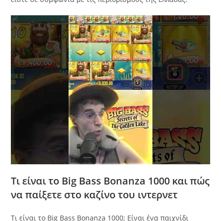
Τι είναι το Big Bass Bonanza 1000 και πώς
να παίξετε στο καζίνο του ιντερνετ
Τι είναι το Big Bass Bonanza 1000; Είναι ένα παιχνίδι