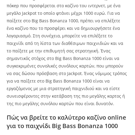
πόκер που προσφέρεται στο καζίνο του ιντερνετ, με ένα
μεγάλο Jackpot το οποίο φτάνει μέχρι 1000 ευρώ. Για να
παίξετε στο Big Bass Bonanza 1000, πρέπει να επιλέξετε
ένα καζίνο που το προσφέρει και να δημιουργήσετε ένα
λογαριασμό. Στη συνέχεια, μπορείτε να επιλέξετε το
παιχνίδι από τη λίστα των διαθέσιμων παιχνιδιών και να
το παίξετε με την επιθυμητή σας στρατηγική. Ένας
σημαντικός στόχος στο Big Bass Bonanza 1000 είναι να
συγκεκριμένες συνολικές συνόλους καρτών, που μπορούν
να σας δώσου πρόσβαση στο Jackpot. Ένας νόμιμος τρόπος
για να παίξετε στο Big Bass Bonanza 1000 είναι να
εργαζόμενος με μια στρατηγική παιχνιδιού και να είστε
συνεισφέροντες στην κατάβαση της πιο μεγάλης καρτος ή
της πιο μεγάλης συνόλου καρτών που είναι δυνατόν.
Πώς να βρείτε το καλύτερο καζίνο online
για το παιχνίδι Big Bass Bonanza 1000