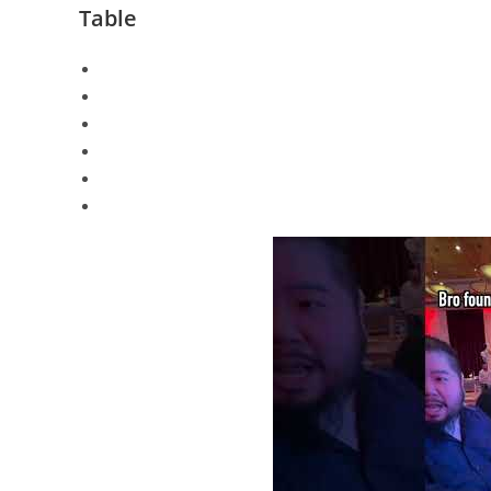
Table
Τι σημαίνει η Μεγάλη Έναρξη του Casino Big Clash;
Γιατί να παίξετε στο Casino Big Clash;
Πώς να παίξετε στο Casino Big Clash μόνο στο διαδί
Τι διαφέρει η Μεγάλη Έναρξη του Casino Big Clash;
Τα νέα παιχνídia που προσφέρει το Casino Big Clash;
Πρόκληση για νέους παίκες να συμμετάσχουν στη Με