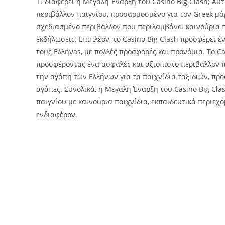
Τι διαφέρει η Μεγάλη Έναρξη του Casino Big Clash; Αυτ
περιβάλλον παιγνίου, προσαρμοσμένο για τον Greek μάρ
σχεδιασμένο περιβάλλον που περιλαμβάνει καινούρια πα
εκδήλωσεις. Επιπλέον, το Casino Big Clash προσφέρει
τους Ελληνas, με πολλές προσφορές και προνόμια. Το Ca
προσφέροντας ένα ασφαλές και αξιόπιστο περιβάλλον πα
την αγάπη των Ελλήνων για τα παιχνίδια ταξιδιών, πρ
αγάπες. Συνολικά, η Μεγάλη Έναρξη του Casino Big Clas
παιγνίου με καινούρια παιχνίδια, εκπαιδευτικά περιε
ενδιαφέρον.