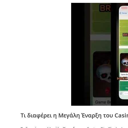
Τι διαφέρει η Μεγάλη Έναρξη του Casin