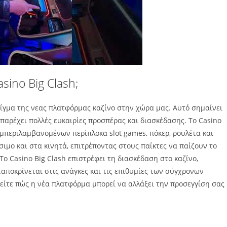
sino Big Clash;
οίγμα της νεας πλατφόρμας καζίνο στην χώρα μας. Αυτό σημαίνει
 παρέχει πολλές ευκαιρίες προσπέρας και διασκέδασης. Το Casino
μπεριλαμβανομένων περίπλοκα slot games, πόκερ, ρουλέτα και
έσιμο και στα κινητά, επιτρέποντας στους παίκτες να παίζουν το
Το Casino Big Clash επιστρέφει τη διασκέδαση στο καζίνο,
ποκρίνεται στις ανάγκες και τις επιθυμίες των σύγχρονων
δείτε πώς η νέα πλατφόρμα μπορεί να αλλάξει την προσεγγίση σας