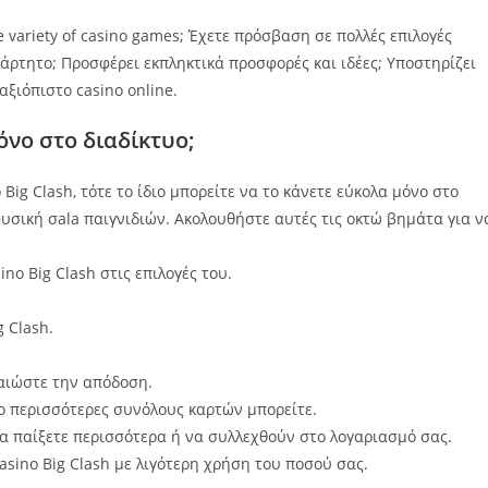
de variety of casino games; Έχετε πρόσβαση σε πολλές επιλογές
ξάρτητο; Προσφέρει εκπληκτικά προσφορές και ιδέες; Υποστηρίζει
αξιόπιστο casino online.
όνο στο διαδίκτυο;
 Big Clash, τότε το ίδιο μπορείτε να το κάνετε εύκολα μόνο στο
φυσική σala παιγνιδιών. Ακολουθήστε αυτές τις οκτώ βημάτα για ν
ino Big Clash στις επιλογές του.
g Clash.
βαιώστε την απόδοση.
σο περισσότερες συνόλους καρτών μπορείτε.
 να παίξετε περισσότερα ή να συλλεχθούν στο λογαριασμό σας.
asino Big Clash με λιγότερη χρήση του ποσού σας.