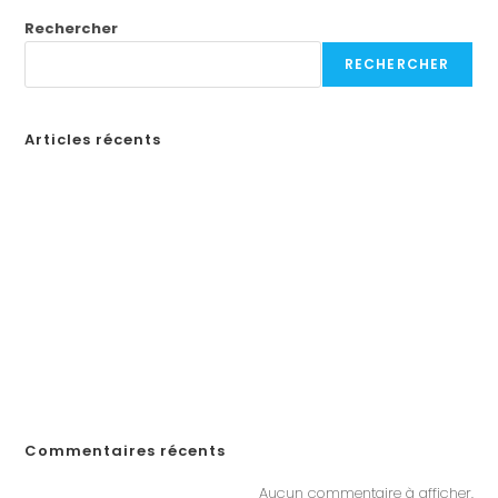
Rechercher
RECHERCHER
Articles récents
Бонусы казино в России: Как выбрать лучшие предложения
How to Create a Professional Website: A Step-by-Step Guide for
Businesses
¡Obtén tu código de promoción en Spin Casino y comienza a
jugar en línea en Ecuador!
«Войдите на официальный сайт Pinco и играйте в онлайн-казино в
Казахстане»
„Почему Пинко казино не выплачивает выигрыши в Казахстане?
Решения, если у вас возникли проблемы с выводом денег“
Commentaires récents
Aucun commentaire à afficher.