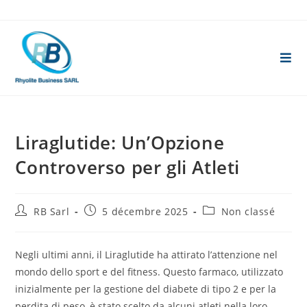
Skip
to
content
Liraglutide: Un’Opzione
Controverso per gli Atleti
Auteur/autrice
Publication
Post
RB Sarl
5 décembre 2025
Non classé
de
publiée :
category:
la
publication :
Negli ultimi anni, il Liraglutide ha attirato l’attenzione nel
mondo dello sport e del fitness. Questo farmaco, utilizzato
inizialmente per la gestione del diabete di tipo 2 e per la
perdita di peso, è stato scelto da alcuni atleti nella loro