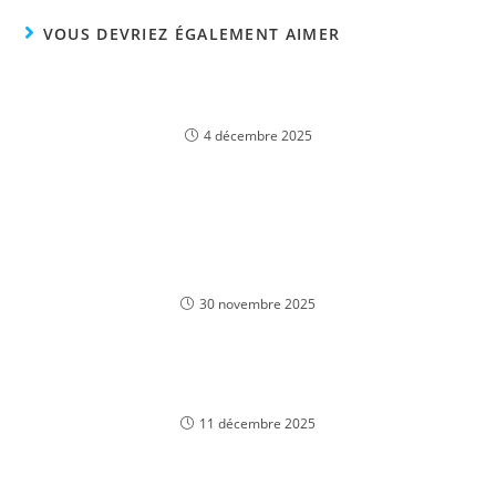
VOUS DEVRIEZ ÉGALEMENT AIMER
Как самоуверенность отражается на
понимание успеха
4 décembre 2025
Lista para los excelentes casinos Ranura fruit
cocktail sobre ho ho ho 5 Tanque de paso con
Bono desprovisto tanque referente a 2025
30 novembre 2025
Gioca al Casinò Live 1win: il Meglio del Casinò
Online in Italia
11 décembre 2025