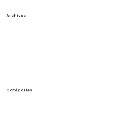
Archives
janvier 2026
décembre 2025
novembre 2025
octobre 2025
septembre 2025
août 2025
juillet 2025
novembre 2024
Catégories
! Без рубрики
1
111
123
adobe generative ai 1