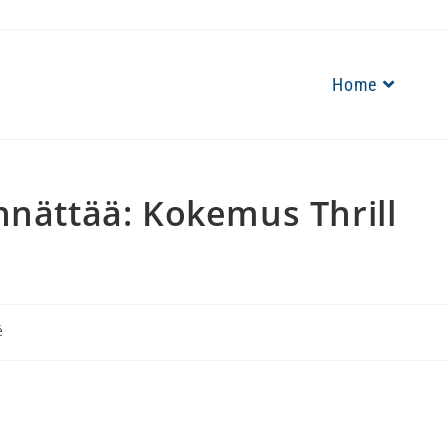
Home
nnättää: Kokemus Thrill
é