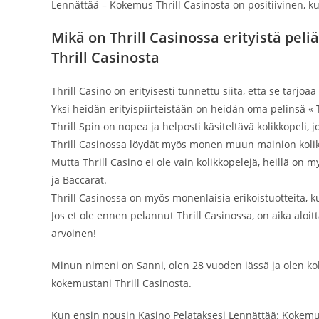
Lennättää – Kokemus Thrill Casinosta on positiivinen, ku
Mikä on Thrill Casinossa erityistä pel
Thrill Casinosta
Thrill Casino on erityisesti tunnettu siitä, että se tarjoa
Yksi heidän erityispiirteistään on heidän oma pelinsä « 
Thrill Spin on nopea ja helposti käsiteltävä kolikkopeli, 
Thrill Casinossa löydät myös monen muun mainion kolikk
Mutta Thrill Casino ei ole vain kolikkopelejä, heillä on 
ja Baccarat.
Thrill Casinossa on myös monenlaisia erikoistuotteita, ku
Jos et ole ennen pelannut Thrill Casinossa, on aika aloit
arvoinen!
Minun nimeni on Sanni, olen 28 vuoden iässä ja olen kok
kokemustani Thrill Casinosta.
Kun ensin nousin Kasino Pelataksesi Lennättää: Kokemus 