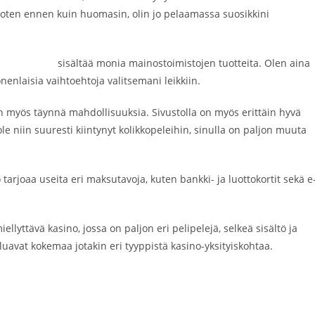
ä, joten ennen kuin huomasin, olin jo pelaamassa suosikkini
casino bonus
sisältää monia mainostoimistojen tuotteita. Olen aina
onenlaisia vaihtoehtoja valitsemani leikkiin.
o on myös täynnä mahdollisuuksia. Sivustolla on myös erittäin hyvä
le niin suuresti kiintynyt kolikkopeleihin, sinulla on paljon muuta
 tarjoaa useita eri maksutavoja, kuten bankki- ja luottokortit sekä e
llyttävä kasino, jossa on paljon eri pelipelejä, selkeä sisältö ja
haluavat kokemaa jotakin eri tyyppistä kasino-yksityiskohtaa.