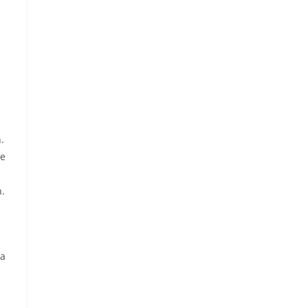
.
te
n.
ta