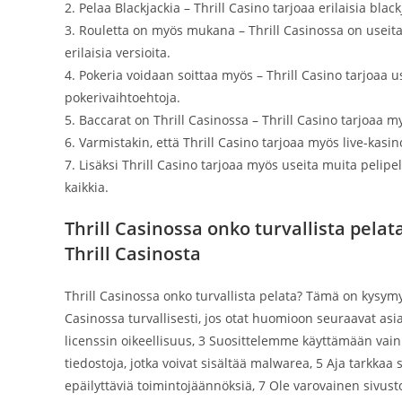
2. Pelaa Blackjackia – Thrill Casino tarjoaa erilaisia bla
3. Rouletta on myös mukana – Thrill Casinossa on useita r
erilaisia versioita.
4. Pokeria voidaan soittaa myös – Thrill Casino tarjoaa use
pokerivaihtoehtoja.
5. Baccarat on Thrill Casinossa – Thrill Casino tarjoaa m
6. Varmistakin, että Thrill Casino tarjoaa myös live-kasi
7. Lisäksi Thrill Casino tarjoaa myös useita muita pelipele
kaikkia.
Thrill Casinossa onko turvallista pela
Thrill Casinosta
Thrill Casinossa onko turvallista pelata? Tämä on kysymys
Casinossa turvallisesti, jos otat huomioon seuraavat asi
licenssin oikeellisuus, 3 Suosittelemme käyttämään vain 
tiedostoja, jotka voivat sisältää malwarea, 5 Aja tarkkaa
epäilyttäviä toimintojäännöksiä, 7 Ole varovainen sivust