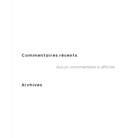
comienza a jugar en línea en Ecuador!
«Войдите на официальный сайт Pinco и играйте в
онлайн-казино в Казахстане»
„Почему Пинко казино не выплачивает выигрыши в
Казахстане? Решения, если у вас возникли проблемы
с выводом денег“
Commentaires récents
Aucun commentaire à afficher.
Archives
janvier 2026
décembre 2025
novembre 2025
octobre 2025
septembre 2025
août 2025