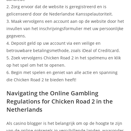
2. Zorg ervoor dat de website is geregistreerd en is
gelicenseerd door de Nederlandse Kansspelautoriteit.
3. Maak vervolgens een account aan op de website door het
invullen van het inschrijvingsformulier met uw persoonlijke
gegevens.
4. Deposit geld op uw account via een veilige en
betrouwbare betalingsmethode, zoals iDeal of Creditcard.
5. Zoek vervolgens Chicken Road 2 in het spelmenu en klik
op het spel om het te openen.
6. Begin met spelen en geniet van alle actie en spanning
die Chicken Road 2 te bieden heeft!
Navigating the Online Gambling
Regulations for Chicken Road 2 in the
Netherlands
Als casino blogger is het belangrijk om op de hoogte te zijn
van de online gokregels in verschillende landen, waaronder