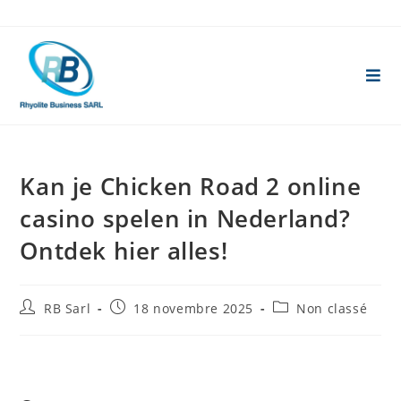
Skip
to
content
Kan je Chicken Road 2 online
casino spelen in Nederland?
Ontdek hier alles!
Auteur/autrice
Publication
Post
RB Sarl
18 novembre 2025
Non classé
de
publiée :
category:
la
publication :