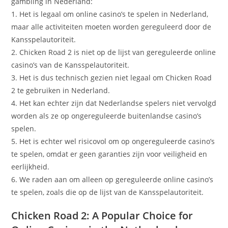
gambling in Nederland:
1. Het is legaal om online casino’s te spelen in Nederland,
maar alle activiteiten moeten worden gereguleerd door de
Kansspelautoriteit.
2. Chicken Road 2 is niet op de lijst van gereguleerde online
casino’s van de Kansspelautoriteit.
3. Het is dus technisch gezien niet legaal om Chicken Road
2 te gebruiken in Nederland.
4. Het kan echter zijn dat Nederlandse spelers niet vervolgd
worden als ze op ongereguleerde buitenlandse casino’s
spelen.
5. Het is echter wel risicovol om op ongereguleerde casino’s
te spelen, omdat er geen garanties zijn voor veiligheid en
eerlijkheid.
6. We raden aan om alleen op gereguleerde online casino’s
te spelen, zoals die op de lijst van de Kansspelautoriteit.
Chicken Road 2: A Popular Choice for