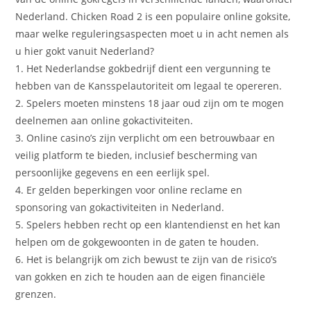
Nederland. Chicken Road 2 is een populaire online goksite,
maar welke reguleringsaspecten moet u in acht nemen als
u hier gokt vanuit Nederland?
1. Het Nederlandse gokbedrijf dient een vergunning te
hebben van de Kansspelautoriteit om legaal te opereren.
2. Spelers moeten minstens 18 jaar oud zijn om te mogen
deelnemen aan online gokactiviteiten.
3. Online casino’s zijn verplicht om een betrouwbaar en
veilig platform te bieden, inclusief bescherming van
persoonlijke gegevens en een eerlijk spel.
4. Er gelden beperkingen voor online reclame en
sponsoring van gokactiviteiten in Nederland.
5. Spelers hebben recht op een klantendienst en het kan
helpen om de gokgewoonten in de gaten te houden.
6. Het is belangrijk om zich bewust te zijn van de risico’s
van gokken en zich te houden aan de eigen financiële
grenzen.