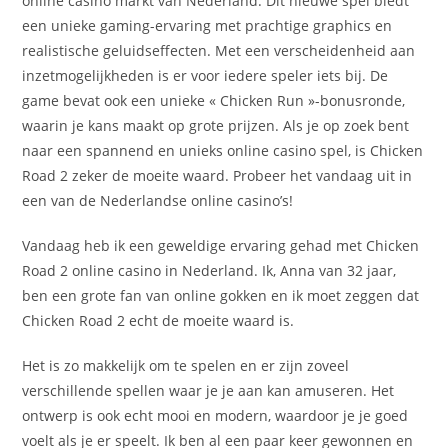
online casino markt van Nederland. Dit nieuwe spel biedt
een unieke gaming-ervaring met prachtige graphics en
realistische geluidseffecten. Met een verscheidenheid aan
inzetmogelijkheden is er voor iedere speler iets bij. De
game bevat ook een unieke « Chicken Run »-bonusronde,
waarin je kans maakt op grote prijzen. Als je op zoek bent
naar een spannend en unieks online casino spel, is Chicken
Road 2 zeker de moeite waard. Probeer het vandaag uit in
een van de Nederlandse online casino’s!
Vandaag heb ik een geweldige ervaring gehad met Chicken
Road 2 online casino in Nederland. Ik, Anna van 32 jaar,
ben een grote fan van online gokken en ik moet zeggen dat
Chicken Road 2 echt de moeite waard is.
Het is zo makkelijk om te spelen en er zijn zoveel
verschillende spellen waar je je aan kan amuseren. Het
ontwerp is ook echt mooi en modern, waardoor je je goed
voelt als je er speelt. Ik ben al een paar keer gewonnen en