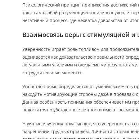
Психологический принцип принижения достижений п
как « само собой разумеющиеся » или « неудовлетво
негативный процесс, где нехватка довольства от ит
Взаимосвязь веры с стимуляцией и
Уверенность играет роль топливом для продолжител
оценивается как доказательство правильности опре
актуальными усилиями и ожидаемыми результатами, 
затруднительные моменты.
Упорство прямо определяется от умения замечать п
находить мотивирующие стороны даже в провалах, о
Данная особенность понимания обеспечивает им продол
недостаточно убежденные личности имеют возможно
Научные изучения показывают, что уверенность в с
разрешении трудных проблем. Личности с повышенно