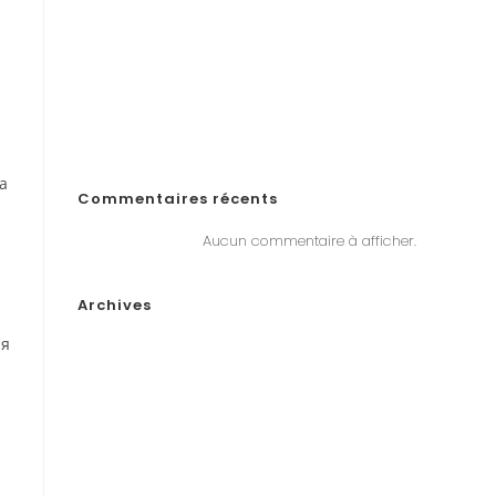
comienza a jugar en línea en Ecuador!
«Войдите на официальный сайт Pinco и играйте в
онлайн-казино в Казахстане»
„Почему Пинко казино не выплачивает выигрыши в
Казахстане? Решения, если у вас возникли проблемы
с выводом денег“
а
Commentaires récents
Aucun commentaire à afficher.
Archives
ая
janvier 2026
décembre 2025
novembre 2025
octobre 2025
septembre 2025
août 2025