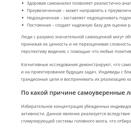
Здоровая самоанализ позволяет реалистично ана
Преувеличенная – может направлять к преувелич
Недооцененная – заставляет недооценивать подл
Постоянная – создает надежную базу для оценки р
Люди с разумно значительной самооценкой могут об
принижая их ценность и не переоценивая сложность
перспективу видения, с помощью что любые позити
Когнитивные исследования демонстрируют, что самоо
и на проектирование будущих задач. Индивиды с бл
грандиозные цели и воспринимать их реализацию к
По какой причине самоуверенные л
Избирательное концентрация убежденных индивидов
активности. Данное явление реализуется вследств
стимулирующей системы головного мозга, что отбир