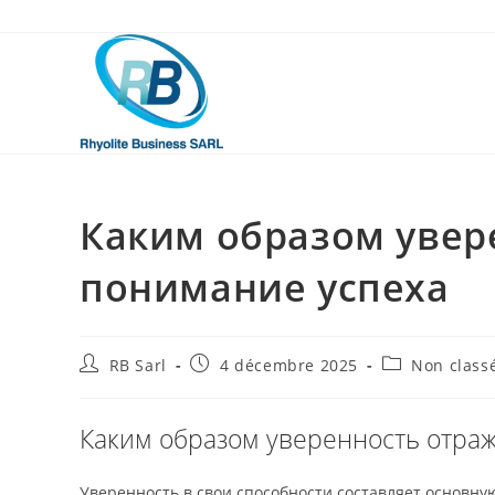
Skip
to
content
Каким образом увер
понимание успеха
Auteur/autrice
Publication
Post
RB Sarl
4 décembre 2025
Non class
de
publiée :
category:
la
publication :
Каким образом уверенность отраж
Уверенность в свои способности составляет основну