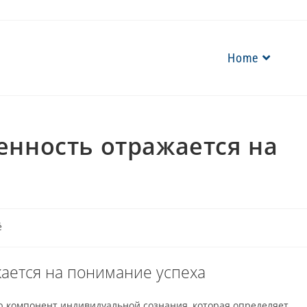
Home
енность отражается на
é
ается на понимание успеха
ю компонент индивидуальной сознания, которая определяет