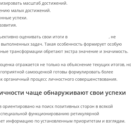
лизировать масштаб достижений.
ению малых достижений.
инные успехи.
азвития.
ъективно оценивать свои итоги в
royal russia зеркало
, не
 выполненных задач. Такая особенность формирует особую
вные трансформации обретают экстра значение и значимость.
ценка отражается не только на объяснение текущих итогов, н
агоприятной самооценкой готовы формулировать более
ак органичный процесс личностного совершенствования.
ичности чаще обнаруживают свои успехи
 ориентировано на поиск позитивных сторон в всякой
ие специальной функционированию ретикулярной
ает информацию по установленным приоритетам и взглядам.