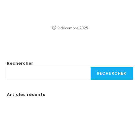
Spela Casino Online Hos Aphrodite – För Sverige!
9 décembre 2025
Rechercher
RECHERCHER
Articles récents
Бонусы казино в России: Как выбрать лучшие предложения
How to Create a Professional Website: A Step-by-Step Guide for
Businesses
¡Obtén tu código de promoción en Spin Casino y comienza a
jugar en línea en Ecuador!