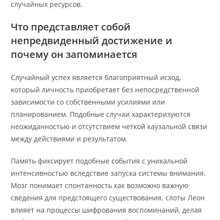
случайных ресурсов.
Что представляет собой
непредвиденный достижение и
почему он запоминается
Случайный успех является благоприятный исход,
который личность приобретает без непосредственной
зависимости со собственными усилиями или
планированием. Подобные случаи характеризуются
неожиданностью и отсутствием четкой каузальной связи
между действиями и результатом.
Память фиксирует подобные события с уникальной
интенсивностью вследствие запуска системы внимания.
Мозг понимает спонтанность как возможно важную
сведения для предстоящего существования. слоты Леон
влияет на процессы шифрования воспоминаний, делая