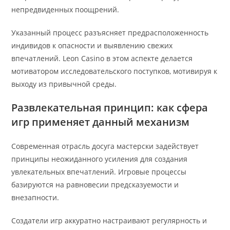
непредвиденных поощрений.
Указанный процесс разъясняет предрасположенность
индивидов к опасности и выявлению свежих
впечатлений. Leon Casino в этом аспекте делается
мотиватором исследовательского поступков, мотивируя к
выходу из привычной среды.
Развлекательная принцип: как сфера
игр применяет данный механизм
Современная отрасль досуга мастерски задействует
принципы неожиданного усиления для создания
увлекательных впечатлений. Игровые процессы
базируются на равновесии предсказуемости и
внезапности.
Создатели игр аккуратно настраивают регулярность и