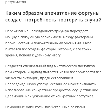
результатов.
Каким образом впечатление фортуны
создает потребность повторить случай
Переживание неожиданного триумфа порождает
мощную связующую зависимость между факторами
происшествия и положительными эмоциями. Мозг
пытается воссоздать факторы, которые, с его точки
зрения, повели к удачному итогу.
Создается специальный вид мистического поступков,
при котором индивид пытается четко воспроизвести все
элементы ситуации, предшествовавшей
непредвиденному успеху. Указанное может включать
использование конкретных предметов, осуществление
церемоний или уклонение от конкретных поступков.
Нейронные маршруты, возбужденные во время