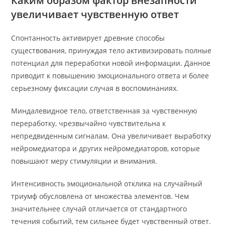
Каким образом фактор внезапности
увеличивает чувственную ответ
Спонтанность активирует древние способы
существования, принуждая тело активизировать полные
потенциал для переработки новой информации. Данное
приводит к повышению эмоционального ответа и более
серьезному фиксации случая в воспоминаниях.
Миндалевидное тело, ответственная за чувственную
переработку, чрезвычайно чувствительна к
непредвиденным сигналам. Она увеличивает выработку
нейромедиатора и других нейромедиаторов, которые
повышают меру стимуляции и внимания.
Интенсивность эмоциональной отклика на случайный
триумф обусловлена от множества элементов. Чем
значительнее случай отличается от стандартного
течения событий, тем сильнее будет чувственный ответ.