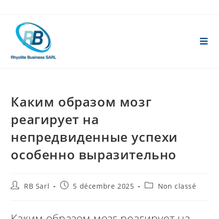
Skip
to
content
Каким образом мозг
реагирует на
непредвиденные успехи
особенно выразительно
Auteur/autrice
Publication
Post
RB Sarl
5 décembre 2025
Non classé
de
publiée :
category:
la
publication :
Каким образом мозг реагирует на