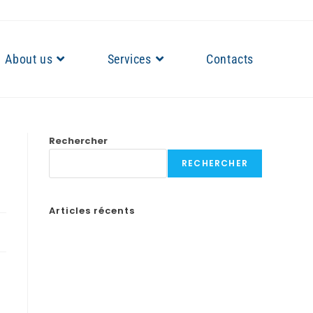
About us
Services
Contacts
Rechercher
RECHERCHER
Articles récents
Бонусы казино в России: Как выбрать лучшие
предложения
How to Create a Professional Website: A Step-by-
Step Guide for Businesses
¡Obtén tu código de promoción en Spin Casino y