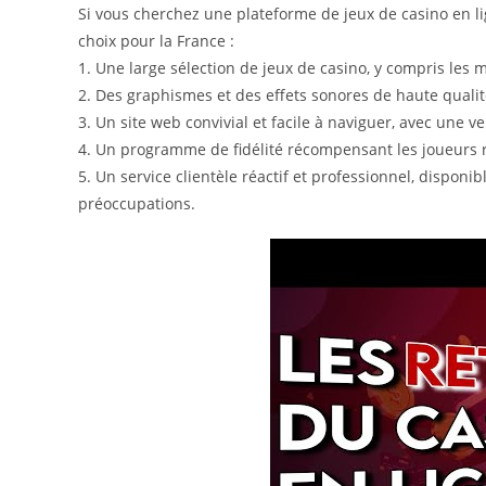
Si vous cherchez une plateforme de jeux de casino en lig
choix pour la France :
1. Une large sélection de jeux de casino, y compris les ma
2. Des graphismes et des effets sonores de haute quali
3. Un site web convivial et facile à naviguer, avec une
4. Un programme de fidélité récompensant les joueurs r
5. Un service clientèle réactif et professionnel, disponi
préoccupations.