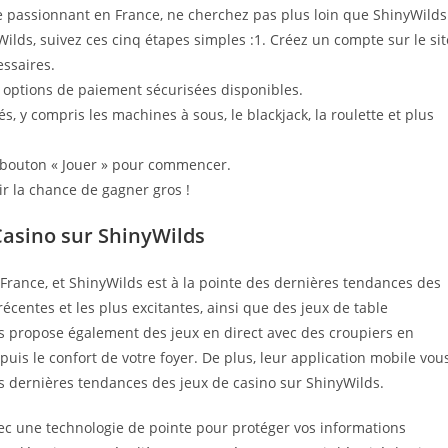
e passionnant en France, ne cherchez pas plus loin que ShinyWilds
lds, suivez ces cinq étapes simples :1. Créez un compte sur le sit
ssaires.
s options de paiement sécurisées disponibles.
s, y compris les machines à sous, le blackjack, la roulette et plus
le bouton « Jouer » pour commencer.
ir la chance de gagner gros !
Casino sur ShinyWilds
 France, et ShinyWilds est à la pointe des dernières tendances des
écentes et les plus excitantes, ainsi que des jeux de table
lds propose également des jeux en direct avec des croupiers en
uis le confort de votre foyer. De plus, leur application mobile vou
 dernières tendances des jeux de casino sur ShinyWilds.
vec une technologie de pointe pour protéger vos informations