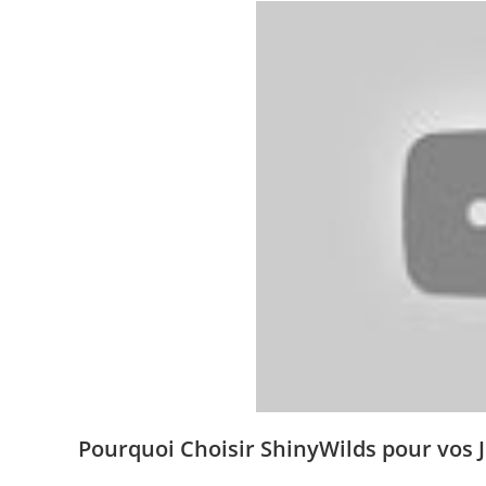
Pourquoi Choisir ShinyWilds pour vos 