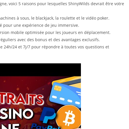
ne, voici 5 raisons pour lesquelles ShinyWilds devrait être votre
chines à sous, le blackjack, la roulette et le vidéo poker.
té pour une expérience de jeu immersive.
 version mobile optimisée pour les joueurs en déplacement.
éguliers avec des bonus et des avantages exclusifs.
ble 24h/24 et 7j/7 pour répondre à toutes vos questions et