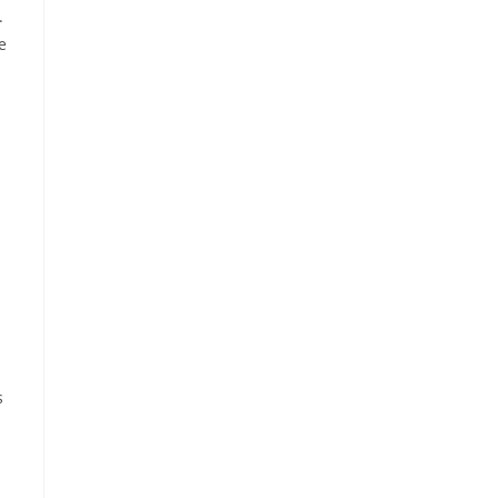
.
e
s