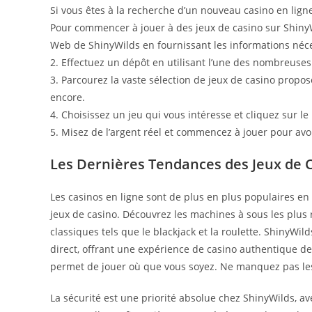
Si vous êtes à la recherche d’un nouveau casino en lign
Pour commencer à jouer à des jeux de casino sur ShinyWi
Web de ShinyWilds en fournissant les informations néce
2. Effectuez un dépôt en utilisant l’une des nombreuse
3. Parcourez la vaste sélection de jeux de casino proposé
encore.
4. Choisissez un jeu qui vous intéresse et cliquez sur 
5. Misez de l’argent réel et commencez à jouer pour avo
Les Dernières Tendances des Jeux de 
Les casinos en ligne sont de plus en plus populaires en
jeux de casino. Découvrez les machines à sous les plus r
classiques tels que le blackjack et la roulette. ShinyWi
direct, offrant une expérience de casino authentique dep
permet de jouer où que vous soyez. Ne manquez pas les
La sécurité est une priorité absolue chez ShinyWilds, a