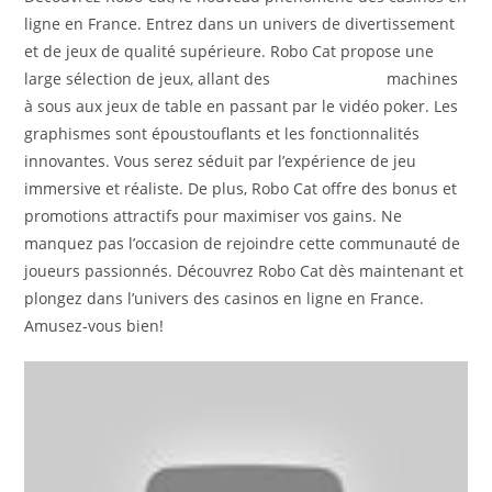
ligne en France. Entrez dans un univers de divertissement
et de jeux de qualité supérieure. Robo Cat propose une
large sélection de jeux, allant des
robocat casino
machines
à sous aux jeux de table en passant par le vidéo poker. Les
graphismes sont époustouflants et les fonctionnalités
innovantes. Vous serez séduit par l’expérience de jeu
immersive et réaliste. De plus, Robo Cat offre des bonus et
promotions attractifs pour maximiser vos gains. Ne
manquez pas l’occasion de rejoindre cette communauté de
joueurs passionnés. Découvrez Robo Cat dès maintenant et
plongez dans l’univers des casinos en ligne en France.
Amusez-vous bien!