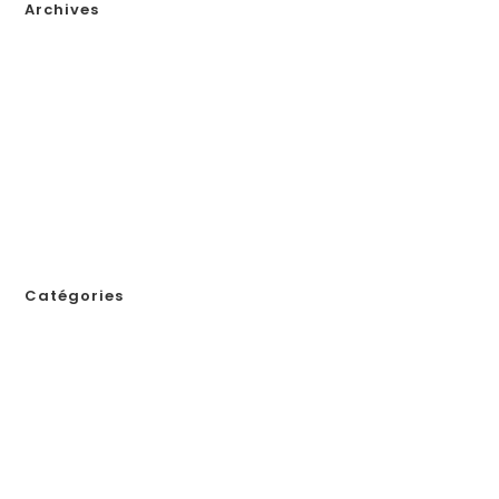
Archives
janvier 2026
décembre 2025
novembre 2025
octobre 2025
septembre 2025
août 2025
juillet 2025
novembre 2024
Catégories
! Без рубрики
1
111
123
adobe generative ai 1
blog
Casino