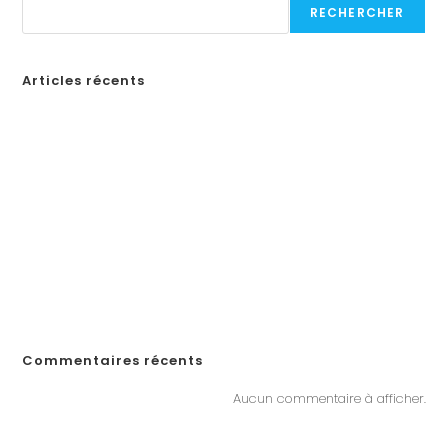
RECHERCHER
Articles récents
Бонусы казино в России: Как выбрать лучшие предложения
How to Create a Professional Website: A Step-by-Step Guide for
Businesses
¡Obtén tu código de promoción en Spin Casino y comienza a
jugar en línea en Ecuador!
«Войдите на официальный сайт Pinco и играйте в онлайн-казино в
Казахстане»
„Почему Пинко казино не выплачивает выигрыши в Казахстане?
Решения, если у вас возникли проблемы с выводом денег“
Commentaires récents
Aucun commentaire à afficher.