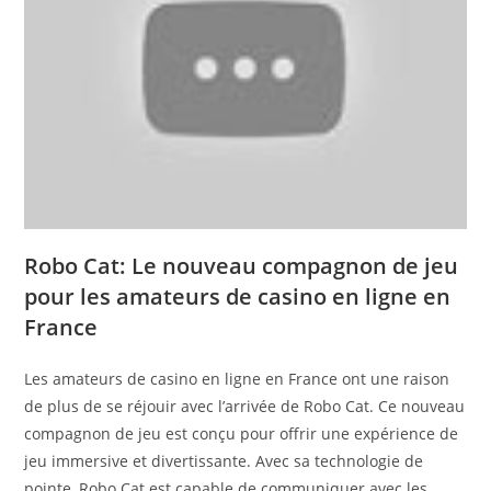
Robo Cat: Le nouveau compagnon de jeu
pour les amateurs de casino en ligne en
France
Les amateurs de casino en ligne en France ont une raison
de plus de se réjouir avec l’arrivée de Robo Cat. Ce nouveau
compagnon de jeu est conçu pour offrir une expérience de
jeu immersive et divertissante. Avec sa technologie de
pointe, Robo Cat est capable de communiquer avec les