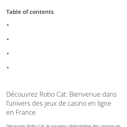
Table of contents
Découvrez Robo Cat: Bienvenue dans l’univers des jeux
de casino en ligne en France
Jouez à vos jeux de casino préférés avec Robo Cat et
profitez d’un bonus de bienvenue exclusif
Robo Cat: Le nouveau compagnon de jeu pour les
amateurs de casino en ligne en France
Amusez-vous avec les jeux de casino en ligne de Robo
Cat et réclamez votre bonus de bienvenue dès
aujourd’hui
Découvrez Robo Cat: Bienvenue dans
l’univers des jeux de casino en ligne
en France
Découvrez Robo Cat, le nouveau phénomène des casinos en