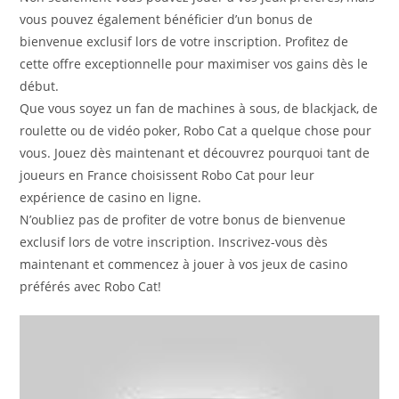
vous pouvez également bénéficier d’un bonus de
bienvenue exclusif lors de votre inscription. Profitez de
cette offre exceptionnelle pour maximiser vos gains dès le
début.
Que vous soyez un fan de machines à sous, de blackjack, de
roulette ou de vidéo poker, Robo Cat a quelque chose pour
vous. Jouez dès maintenant et découvrez pourquoi tant de
joueurs en France choisissent Robo Cat pour leur
expérience de casino en ligne.
N’oubliez pas de profiter de votre bonus de bienvenue
exclusif lors de votre inscription. Inscrivez-vous dès
maintenant et commencez à jouer à vos jeux de casino
préférés avec Robo Cat!