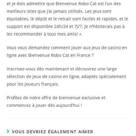
et je dois admettre que Bienvenue Robo Cat est l’un des
meilleurs sites que j’ai jamais utilisés. Les jeux sont
équitables, le dépôt et le retrait sont faciles et rapides, et le
support est disponible 24h/24 et 7j/7. Je n’hésiterais pas à
les recommander à tous mes amis! »
Vous vous demandez comment jouer aux jeux de casino en
ligne avec Bienvenue Robo Cat en France ?
Inscrivez-vous dès maintenant et découvrez une large
sélection de jeux de casino en ligne, adaptés spécialement
pour les joueurs français.
Profitez de notre offre de bienvenue exclusive et
commencez à jouer dès aujourd’hui !
VOUS DEVRIEZ ÉGALEMENT AIMER