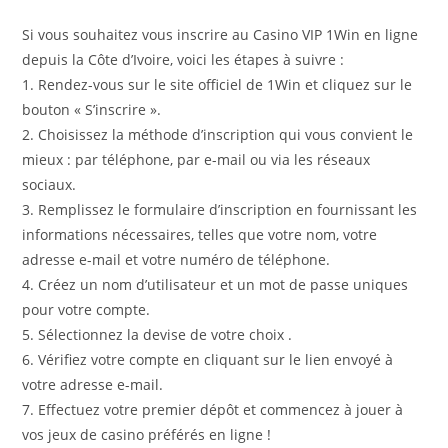
Si vous souhaitez vous inscrire au Casino VIP 1Win en ligne
depuis la Côte d’Ivoire, voici les étapes à suivre :
1. Rendez-vous sur le site officiel de 1Win et cliquez sur le
bouton « S’inscrire ».
2. Choisissez la méthode d’inscription qui vous convient le
mieux : par téléphone, par e-mail ou via les réseaux
sociaux.
3. Remplissez le formulaire d’inscription en fournissant les
informations nécessaires, telles que votre nom, votre
adresse e-mail et votre numéro de téléphone.
4. Créez un nom d’utilisateur et un mot de passe uniques
pour votre compte.
5. Sélectionnez la devise de votre choix .
6. Vérifiez votre compte en cliquant sur le lien envoyé à
votre adresse e-mail.
7. Effectuez votre premier dépôt et commencez à jouer à
vos jeux de casino préférés en ligne !