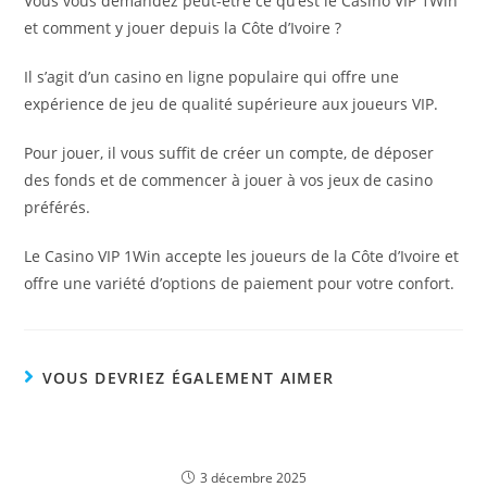
Vous vous demandez peut-être ce qu’est le Casino VIP 1Win
et comment y jouer depuis la Côte d’Ivoire ?
Il s’agit d’un casino en ligne populaire qui offre une
expérience de jeu de qualité supérieure aux joueurs VIP.
Pour jouer, il vous suffit de créer un compte, de déposer
des fonds et de commencer à jouer à vos jeux de casino
préférés.
Le Casino VIP 1Win accepte les joueurs de la Côte d’Ivoire et
offre une variété d’options de paiement pour votre confort.
VOUS DEVRIEZ ÉGALEMENT AIMER
Experimente o 4play e Jogue Casino Online no
Brasil – Descubra Agora!
3 décembre 2025