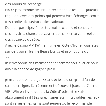
des bonus de recharge.
Notre programme de fidélité récompense les
1win
joueurs
réguliers avec des points qui peuvent être échangés contre
des crédits de casino et des cadeaux.
De plus, participez à nos tournois exclusifs et concours
pour avoir la chance de gagner des prix en argent réel et
des vacances de rêve.
Avec le Casino VIP 1Win en ligne en Côte d’Ivoire, vous êtes
sûr de trouver les meilleurs bonus et promotions qui
soient.
Inscrivez-vous dès maintenant et commencez à jouer pour
avoir la chance de gagner gros!
Je m’appelle Amara, j’ai 35 ans et je suis un grand fan de
casino en ligne. J’ai récemment découvert Jouez au Casino
VIP 1Win en Ligne depuis la Côte d’Ivoire et je suis
absolument ravi ! Les graphismes sont incroyables, les jeux
sont variés et les gains sont généreux. Je recommande