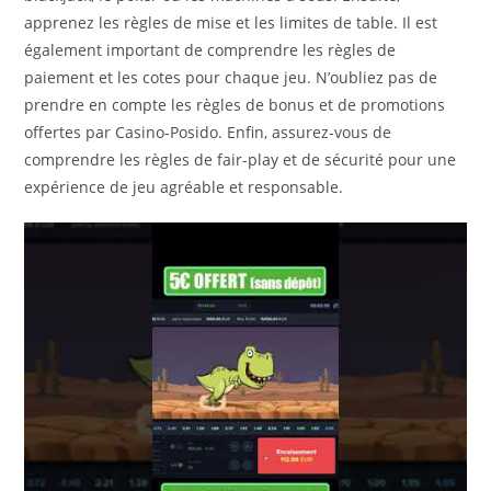
apprenez les règles de mise et les limites de table. Il est
également important de comprendre les règles de
paiement et les cotes pour chaque jeu. N’oubliez pas de
prendre en compte les règles de bonus et de promotions
offertes par Casino-Posido. Enfin, assurez-vous de
comprendre les règles de fair-play et de sécurité pour une
expérience de jeu agréable et responsable.