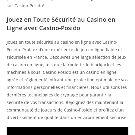
sur Casino-Posido!
Jouez en Toute Sécurité au Casino en
Ligne avec Casino-Posido
Jouez en toute sécurité au casino en ligne avec Casino-
Posido. Profitez d’une expérience de jeu en ligne fiable et
sécurisée en France. Découvrez une large sélection de jeux
de casino en ligne, tels que la roulette, le blackjack et les
machines à sous. Casino-Posido est un casino en ligne
agréé et réglementé, offrant une protection optimale de vos
informations personnelles et financières. Nous utilisons les
dernières technologies de cryptage pour garantir la
sécurité de vos transactions. Rejoignez dès maintenant la
communauté de joueurs de Casino-Posido et profitez d’un
divertissement de qualité dans un environnement sécurisé.