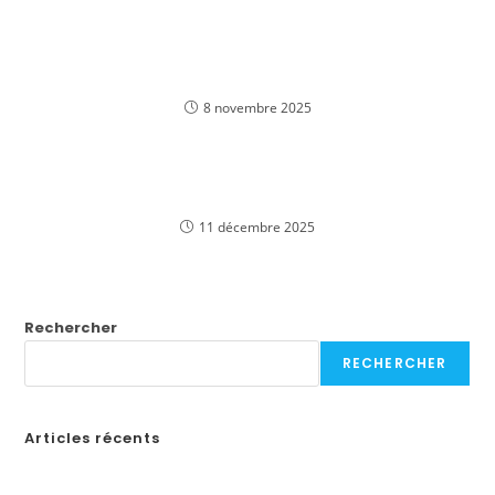
Gioca al Casinò Online con casinoWino: La Guida
definitiva per gli appassionati del gioco d’azzardo
in Italia
8 novembre 2025
Experience Authentic 1Win Casino Blackjack: Play
Online in English from Ghana
11 décembre 2025
Rechercher
RECHERCHER
Articles récents
Бонусы казино в России: Как выбрать лучшие предложения