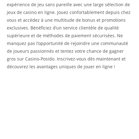
expérience de jeu sans pareille avec une large sélection de
jeux de casino en ligne. Jouez confortablement depuis chez
vous et accédez à une multitude de bonus et promotions
exclusives. Bénéficiez d’un service clientèle de qualité
supérieure et de méthodes de paiement sécurisées. Ne
manquez pas l’opportunité de rejoindre une communauté
de joueurs passionnés et tentez votre chance de gagner
gros sur Casino-Posido. Inscrivez-vous dès maintenant et
découvrez les avantages uniques de jouer en ligne !