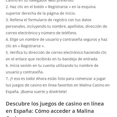
Casino en tu navegador web preferido.
2. Haz clic en el botón « Registrarse » en la esquina
superior derecha de la página de inicio.
3. Rellena el formulario de registro con tus datos
personales, incluyendo tu nombre, apellidos, dirección de
correo electrónico y número de teléfono.
4. Elige un nombre de usuario y contraseña seguros y haz
clic en « Registrarse ».
5. Verifica tu dirección de correo electrónico haciendo clic
en el enlace que recibirás en tu bandeja de entrada.
6. Inicia sesión en tu cuenta utilizando tu nombre de
usuario y contraseña.
7. ¡Y eso es todo! Ahora estás listo para comenzar a jugar
tus juegos de casino en línea favoritos en Malina Casino en
España. ¡Buena suerte y diviértete!
Descubre los juegos de casino en línea
en España: Cómo acceder a Malina