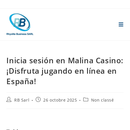
Skip
to
content
Inicia sesión en Malina Casino:
¡Disfruta jugando en línea en
España!
Auteur/autrice
Publication
Post
RB Sarl
26 octobre 2025
Non classé
de
publiée :
category:
la
publication :