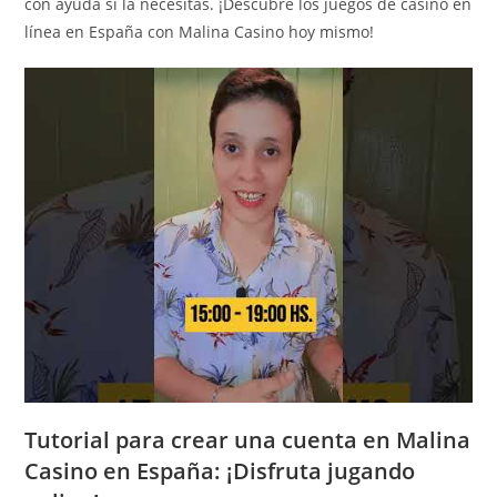
con ayuda si la necesitas. ¡Descubre los juegos de casino en
línea en España con Malina Casino hoy mismo!
Tutorial para crear una cuenta en Malina
Casino en España: ¡Disfruta jugando