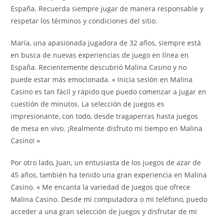
España. Recuerda siempre jugar de manera responsable y
respetar los términos y condiciones del sitio.
María, una apasionada jugadora de 32 años, siempre está
en busca de nuevas experiencias de juego en línea en
España. Recientemente descubrió Malina Casino y no
puede estar más emocionada. « Inicia sesión en Malina
Casino es tan fácil y rápido que puedo comenzar a jugar en
cuestión de minutos. La selección de juegos es
impresionante, con todo, desde tragaperras hasta juegos
de mesa en vivo. ¡Realmente disfruto mi tiempo en Malina
Casino! »
Por otro lado, Juan, un entusiasta de los juegos de azar de
45 años, también ha tenido una gran experiencia en Malina
Casino. « Me encanta la variedad de juegos que ofrece
Malina Casino. Desde mi computadora o mi teléfono, puedo
acceder a una gran selección de juegos y disfrutar de mi