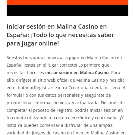
Iniciar sesión en Malina Casino en
España: ¡Todo lo que necesitas saber
para jugar online!
Si estás buscando comenzar a jugar en Malina Casino en
España, ¡estás en el lugar correcto! Lo primero que
necesitas hacer es
iniciar sesión en Malina Casino
. Para
ello, dirígete al sitio web oficial de Malina Casino y haz clic
en el botón « Registrarse » o « Crear una cuenta ». Llena el
formulario con tus datos personales y asegúrate de
proporcionar información veraz y actualizada. Después de
completar el proceso de registro, podrás iniciar sesión en
tu cuenta utilizando tu correo electrónico y contraseña. ¡Y
listo! Ya puedes comenzar a disfrutar de una amplia
variedad de juegos de casino en línea en Malina Casino en