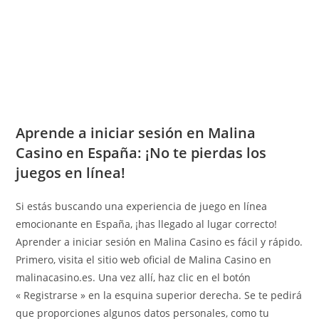
Aprende a iniciar sesión en Malina
Casino en España: ¡No te pierdas los
juegos en línea!
Si estás buscando una experiencia de juego en línea
emocionante en España, ¡has llegado al lugar correcto!
Aprender a iniciar sesión en Malina Casino es fácil y rápido.
Primero, visita el sitio web oficial de Malina Casino en
malinacasino.es. Una vez allí, haz clic en el botón
« Registrarse » en la esquina superior derecha. Se te pedirá
que proporciones algunos datos personales, como tu