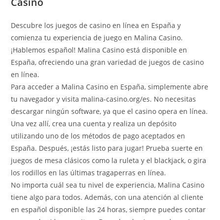
Casino
Descubre los juegos de casino en línea en España y
comienza tu experiencia de juego en Malina Casino.
¡Hablemos español! Malina Casino está disponible en
España, ofreciendo una gran variedad de juegos de casino
en línea.
Para acceder a Malina Casino en España, simplemente abre
tu navegador y visita malina-casino.org/es. No necesitas
descargar ningún software, ya que el casino opera en línea.
Una vez allí, crea una cuenta y realiza un depósito
utilizando uno de los métodos de pago aceptados en
España. Después, ¡estás listo para jugar! Prueba suerte en
juegos de mesa clásicos como la ruleta y el blackjack, o gira
los rodillos en las últimas tragaperras en línea.
No importa cuál sea tu nivel de experiencia, Malina Casino
tiene algo para todos. Además, con una atención al cliente
en español disponible las 24 horas, siempre puedes contar