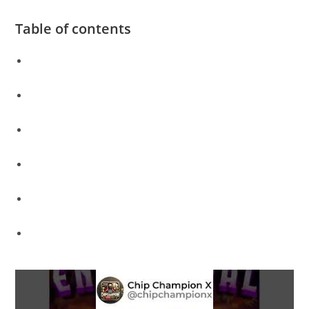
Table of contents
Выбор лучших игровых автоматов в онлайн-казино
для Kazakhstan
Табличные игры в онлайн-казино: откройте для себя
новые возможности в Kazakhstan
Как начинать играть в онлайн-казино в Kazakhstan:
советы для начинающих
Интернет-казино: почему стоит выбрать слоты в
качестве вашей первой игры в Kazakhstan
Основные различия между слотами и табличными
играми в онлайн-казино в Kazakhstan
Как увеличить свои шансы на победу в онлайн-казино
в Kazakhstan: рекомендации экспертов