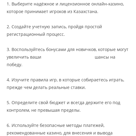
1. Выберите надёжное и лицензионное онлайн-казино,
которое принимает игроков из Казахстана.
2. Создайте учетную запись, пройдя простой
регистрационный процесс.
3. Воспользуйтесь бонусами для новичков, которые могут
увеличить ваши
https://poker-dom17.me/
шансы на
победу.
4. Изучите правила игр, в которые собираетесь играть,
прежде чем делать реальные ставки.
5. Определите свой бюджет и всегда держите его под
контролем, не превышая пределы.
6. Используйте безопасные методы платежей,
рекомендованные казино, для внесения и вывода