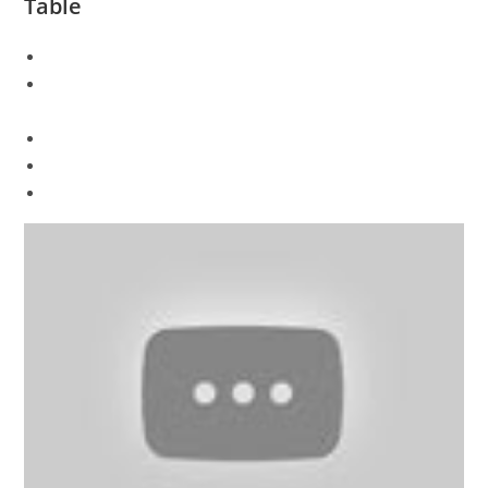
Table
5 Korzyści Grywania w Kasynie Online Blik
Jak Zacząć Grać w Kasyno Online Blik? Przewodnik dla
Początkujących
Najpopularniejsze Gry Kasynowe Online Blik
Bezpieczeństwo i Prywatność w Kasynie Online Blik
Strategie i Sekrety Grywania w Kasynie Online Blik