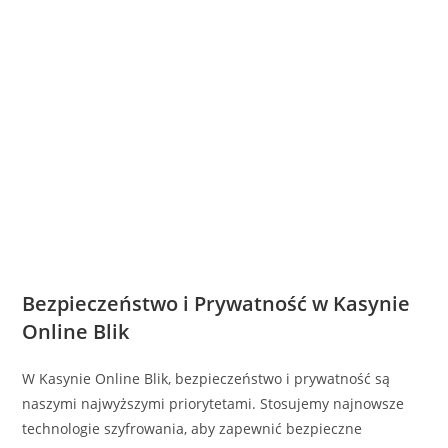
Bezpieczeństwo i Prywatność w Kasynie
Online Blik
W Kasynie Online Blik, bezpieczeństwo i prywatność są
naszymi najwyższymi priorytetami. Stosujemy najnowsze
technologie szyfrowania, aby zapewnić bezpieczne