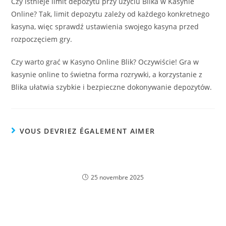
Czy istnieje limit depozytu przy użyciu Blika w Kasynie
Online? Tak, limit depozytu zależy od każdego konkretnego
kasyna, więc sprawdź ustawienia swojego kasyna przed
rozpoczęciem gry.
Czy warto grać w Kasyno Online Blik? Oczywiście! Gra w
kasynie online to świetna forma rozrywki, a korzystanie z
Blika ułatwia szybkie i bezpieczne dokonywanie depozytów.
VOUS DEVRIEZ ÉGALEMENT AIMER
50 Free Revolves crucial link No deposit » Your
own Totally free Spins Publication 2025
25 novembre 2025
HCG 5000 I : Effets et Utilisations