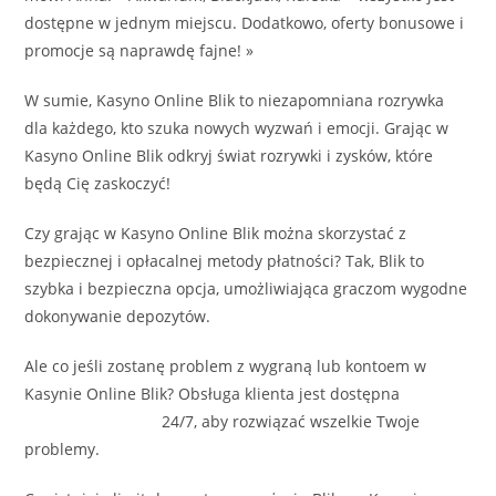
dostępne w jednym miejscu. Dodatkowo, oferty bonusowe i
promocje są naprawdę fajne! »
W sumie, Kasyno Online Blik to niezapomniana rozrywka
dla każdego, kto szuka nowych wyzwań i emocji. Grając w
Kasyno Online Blik odkryj świat rozrywki i zysków, które
będą Cię zaskoczyć!
Czy grając w Kasyno Online Blik można skorzystać z
bezpiecznej i opłacalnej metody płatności? Tak, Blik to
szybka i bezpieczna opcja, umożliwiająca graczom wygodne
dokonywanie depozytów.
Ale co jeśli zostanę problem z wygraną lub kontoem w
Kasynie Online Blik? Obsługa klienta jest dostępna
polskie
kasyno online blik
24/7, aby rozwiązać wszelkie Twoje
problemy.