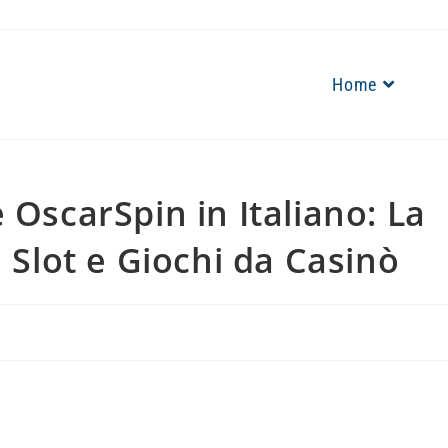
Home
 OscarSpin in Italiano: La
i Slot e Giochi da Casinò