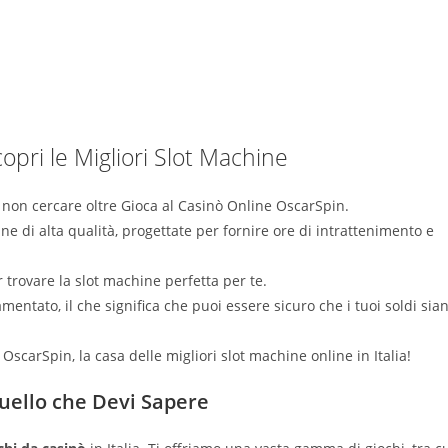
Slot Machine
i Sapere
imento Senza Fine
i da Casinò in Italia
opri le Migliori Slot Machine
a, non cercare oltre Gioca al Casinò Online OscarSpin.
e di alta qualità, progettate per fornire ore di intrattenimento e
r trovare la slot machine perfetta per te.
entato, il che significa che puoi essere sicuro che i tuoi soldi sia
OscarSpin, la casa delle migliori slot machine online in Italia!
quello che Devi Sapere