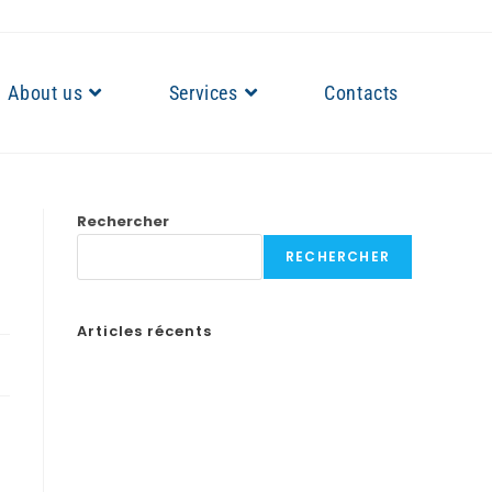
About us
Services
Contacts
Rechercher
RECHERCHER
Articles récents
Бонусы казино в России: Как выбрать лучшие
предложения
How to Create a Professional Website: A Step-by-
Step Guide for Businesses
¡Obtén tu código de promoción en Spin Casino y