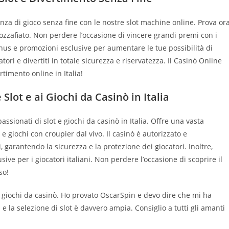
nza di gioco senza fine con le nostre slot machine online. Prova or
mozzafiato. Non perdere l’occasione di vincere grandi premi con i
bonus e promozioni esclusive per aumentare le tue possibilità di
tori e divertiti in totale sicurezza e riservatezza. Il Casinò Online
timento online in Italia!
Slot e ai Giochi da Casinò in Italia
ssionati di slot e giochi da casinò in Italia. Offre una vasta
 e giochi con croupier dal vivo. Il casinò è autorizzato e
garantendo la sicurezza e la protezione dei giocatori. Inoltre,
e per i giocatori italiani. Non perdere l’occasione di scoprire il
so!
giochi da casinò. Ho provato OscarSpin e devo dire che mi ha
i e la selezione di slot è davvero ampia. Consiglio a tutti gli amanti