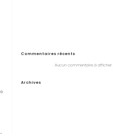
comienza a jugar en línea en Ecuador!
«Войдите на официальный сайт Pinco и играйте в
онлайн-казино в Казахстане»
„Почему Пинко казино не выплачивает выигрыши в
Казахстане? Решения, если у вас возникли проблемы
с выводом денег“
Commentaires récents
Aucun commentaire à afficher.
Archives
no
janvier 2026
décembre 2025
novembre 2025
octobre 2025
septembre 2025
août 2025