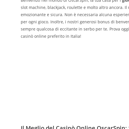
Benvenuti nel mondo di OscarSpin, la tua casa per i
gio
slot machine, blackjack, roulette e molto altro ancora. Il
emozionante e sicura. Non è necessaria alcuna esperien
per ogni gioco. Inoltre, i nostri generosi bonus di benv
sempre qualcosa di eccitante in serbo per te. Prova oggi
casinò online preferito in Italia!
Il Meglio del Casinò Online OscarSpin: