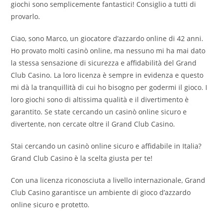
giochi sono semplicemente fantastici! Consiglio a tutti di
provarlo.
Ciao, sono Marco, un giocatore d’azzardo online di 42 anni.
Ho provato molti casinò online, ma nessuno mi ha mai dato
la stessa sensazione di sicurezza e affidabilità del Grand
Club Casino. La loro licenza è sempre in evidenza e questo
mi dà la tranquillità di cui ho bisogno per godermi il gioco. I
loro giochi sono di altissima qualità e il divertimento è
garantito. Se state cercando un casinò online sicuro e
divertente, non cercate oltre il Grand Club Casino.
Stai cercando un casinò online sicuro e affidabile in Italia?
Grand Club Casino è la scelta giusta per te!
Con una licenza riconosciuta a livello internazionale, Grand
Club Casino garantisce un ambiente di gioco d’azzardo
online sicuro e protetto.