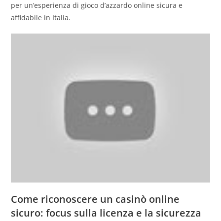
per un’esperienza di gioco d’azzardo online sicura e
affidabile in Italia.
Come riconoscere un casinò online
sicuro: focus sulla licenza e la sicurezza