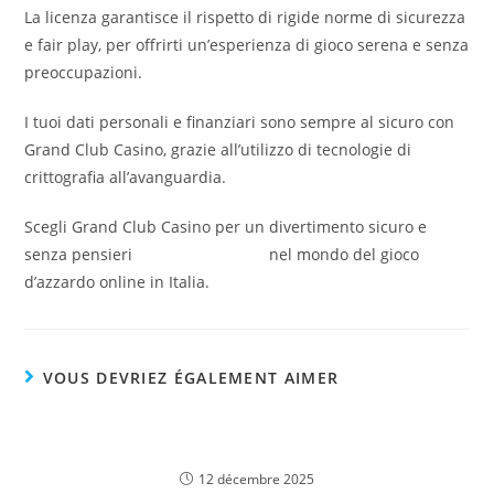
La licenza garantisce il rispetto di rigide norme di sicurezza
e fair play, per offrirti un’esperienza di gioco serena e senza
preoccupazioni.
I tuoi dati personali e finanziari sono sempre al sicuro con
Grand Club Casino, grazie all’utilizzo di tecnologie di
crittografia all’avanguardia.
Scegli Grand Club Casino per un divertimento sicuro e
senza pensieri
grandclub casino
nel mondo del gioco
d’azzardo online in Italia.
VOUS DEVRIEZ ÉGALEMENT AIMER
Informacje premia, ktore mozna zapewnic na
nowych kasynach kryptowalutowych
12 décembre 2025