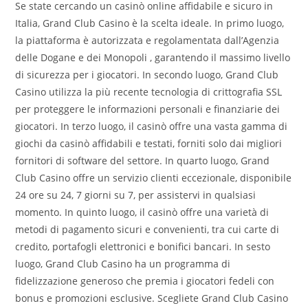
Se state cercando un casinò online affidabile e sicuro in
Italia, Grand Club Casino è la scelta ideale. In primo luogo,
la piattaforma è autorizzata e regolamentata dall’Agenzia
delle Dogane e dei Monopoli , garantendo il massimo livello
di sicurezza per i giocatori. In secondo luogo, Grand Club
Casino utilizza la più recente tecnologia di crittografia SSL
per proteggere le informazioni personali e finanziarie dei
giocatori. In terzo luogo, il casinò offre una vasta gamma di
giochi da casinò affidabili e testati, forniti solo dai migliori
fornitori di software del settore. In quarto luogo, Grand
Club Casino offre un servizio clienti eccezionale, disponibile
24 ore su 24, 7 giorni su 7, per assistervi in qualsiasi
momento. In quinto luogo, il casinò offre una varietà di
metodi di pagamento sicuri e convenienti, tra cui carte di
credito, portafogli elettronici e bonifici bancari. In sesto
luogo, Grand Club Casino ha un programma di
fidelizzazione generoso che premia i giocatori fedeli con
bonus e promozioni esclusive. Scegliete Grand Club Casino