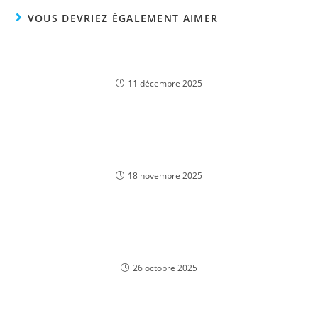
VOUS DEVRIEZ ÉGALEMENT AIMER
Juega en Frumzi Casino Online: La Mejor
Experiencia de Juego en España
11 décembre 2025
Experience Seamless Withdrawals with Pin-Up
Casino Apple Pay in English for Indian Players
18 novembre 2025
¡Aprovecha al Máximo tus Juegos en Línea con el
Código de Promoción de Gransino Casino!
26 octobre 2025