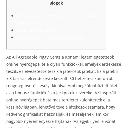
Blogok
Befizetés nélküli hitnspin 2025: Mi a Silver
Show RTP-je?
Ezüst Tanítási Demó
Silver Instruct – Kaszinó nyerőgépek
Az All Agreeable Piggy Cents a Konami legemlegetettebb
online nyerőgépe, tele olyan funkciókkal, amelyek érdekessé
teszik, és élvezetessé teszik a játékosok játékát. Ez a játék 5
x 3 tárcsás elrendezésre készült, 50 befizetési kontúrral,
rengeteg nyerési esélyt kínálva. Ami megkülönbözteti őket,
az a bónusz funkciók és a jackpotok keveréke.
Az inspirált
online nyerőgépek hatalmas területet különítettek el a
kaszinóvilágban, lehetővé téve a játékosok számára, hogy
kedvenc grafikáikat használják, és meséljenek, amikor
nagyobb nyereményekre hajtanak. Az egyik ilyen, a vonat