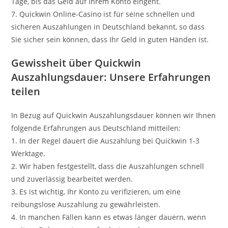
Tage, bis das Geld auf Ihrem Konto eingeht.
7. Quickwin Online-Casino ist für seine schnellen und
sicheren Auszahlungen in Deutschland bekannt, so dass
Sie sicher sein können, dass Ihr Geld in guten Händen ist.
Gewissheit über Quickwin
Auszahlungsdauer: Unsere Erfahrungen
teilen
In Bezug auf Quickwin Auszahlungsdauer können wir Ihnen
folgende Erfahrungen aus Deutschland mitteilen:
1. In der Regel dauert die Auszahlung bei Quickwin 1-3
Werktage.
2. Wir haben festgestellt, dass die Auszahlungen schnell
und zuverlässig bearbeitet werden.
3. Es ist wichtig, Ihr Konto zu verifizieren, um eine
reibungslose Auszahlung zu gewährleisten.
4. In manchen Fällen kann es etwas länger dauern, wenn