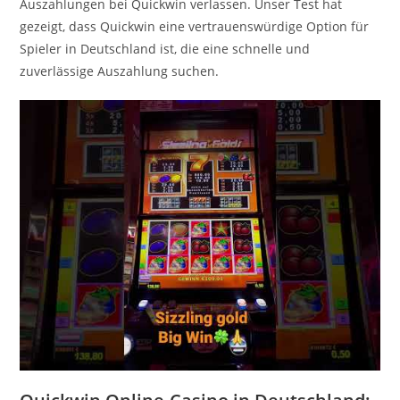
Auszahlungen bei Quickwin verlassen. Unser Test hat
gezeigt, dass Quickwin eine vertrauenswürdige Option für
Spieler in Deutschland ist, die eine schnelle und
zuverlässige Auszahlung suchen.