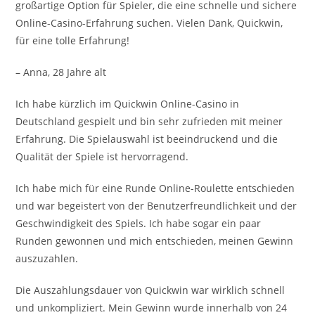
großartige Option für Spieler, die eine schnelle und sichere
Online-Casino-Erfahrung suchen. Vielen Dank, Quickwin,
für eine tolle Erfahrung!
– Anna, 28 Jahre alt
Ich habe kürzlich im Quickwin Online-Casino in
Deutschland gespielt und bin sehr zufrieden mit meiner
Erfahrung. Die Spielauswahl ist beeindruckend und die
Qualität der Spiele ist hervorragend.
Ich habe mich für eine Runde Online-Roulette entschieden
und war begeistert von der Benutzerfreundlichkeit und der
Geschwindigkeit des Spiels. Ich habe sogar ein paar
Runden gewonnen und mich entschieden, meinen Gewinn
auszuzahlen.
Die Auszahlungsdauer von Quickwin war wirklich schnell
und unkompliziert. Mein Gewinn wurde innerhalb von 24