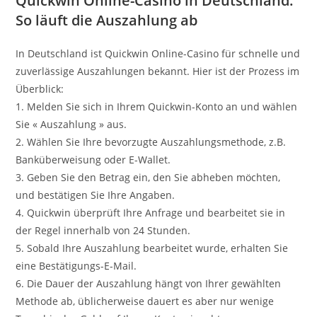
Quickwin Online-Casino in Deutschland:
So läuft die Auszahlung ab
In Deutschland ist Quickwin Online-Casino für schnelle und
zuverlässige Auszahlungen bekannt. Hier ist der Prozess im
Überblick:
1. Melden Sie sich in Ihrem Quickwin-Konto an und wählen
Sie « Auszahlung » aus.
2. Wählen Sie Ihre bevorzugte Auszahlungsmethode, z.B.
Banküberweisung oder E-Wallet.
3. Geben Sie den Betrag ein, den Sie abheben möchten,
und bestätigen Sie Ihre Angaben.
4. Quickwin überprüft Ihre Anfrage und bearbeitet sie in
der Regel innerhalb von 24 Stunden.
5. Sobald Ihre Auszahlung bearbeitet wurde, erhalten Sie
eine Bestätigungs-E-Mail.
6. Die Dauer der Auszahlung hängt von Ihrer gewählten
Methode ab, üblicherweise dauert es aber nur wenige