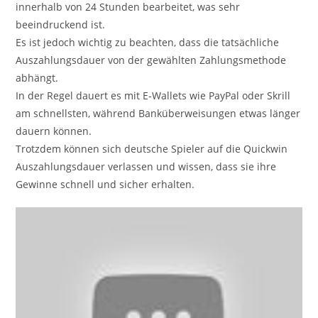
innerhalb von 24 Stunden bearbeitet, was sehr
beeindruckend ist.
Es ist jedoch wichtig zu beachten, dass die tatsächliche
Auszahlungsdauer von der gewählten Zahlungsmethode
abhängt.
In der Regel dauert es mit E-Wallets wie PayPal oder Skrill
am schnellsten, während Banküberweisungen etwas länger
dauern können.
Trotzdem können sich deutsche Spieler auf die Quickwin
Auszahlungsdauer verlassen und wissen, dass sie ihre
Gewinne schnell und sicher erhalten.