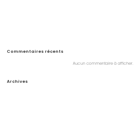
jugar en línea en Ecuador!
«Войдите на официальный сайт Pinco и играйте в онлайн-казино в
Казахстане»
„Почему Пинко казино не выплачивает выигрыши в Казахстане?
Решения, если у вас возникли проблемы с выводом денег“
Commentaires récents
Aucun commentaire à afficher.
Archives
janvier 2026
décembre 2025
novembre 2025
octobre 2025
septembre 2025
août 2025
juillet 2025