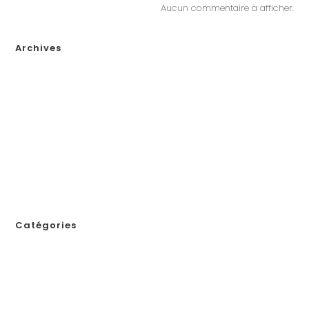
Aucun commentaire à afficher.
Archives
janvier 2026
décembre 2025
novembre 2025
octobre 2025
septembre 2025
août 2025
juillet 2025
novembre 2024
Catégories
! Без рубрики
1
111
123