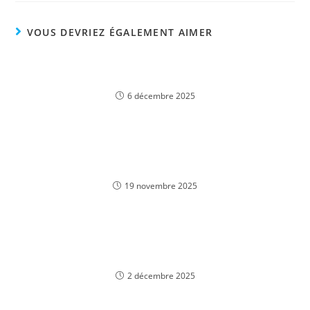
VOUS DEVRIEZ ÉGALEMENT AIMER
«Установите Азино 777 и начните играть в
онлайн-казино сейчас!»
6 décembre 2025
Experience the Thrill: Login to AphroditeCasinos
and Play Your Favorite Casino Games in English
19 novembre 2025
Experience Thrilling Tower Rush Gameplay in
English at NZ Online Casinos
2 décembre 2025