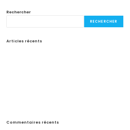
Rechercher
RECHERCHER
Articles récents
Бонусы казино в России: Как выбрать лучшие предложения
How to Create a Professional Website: A Step-by-Step Guide for
Businesses
¡Obtén tu código de promoción en Spin Casino y comienza a
jugar en línea en Ecuador!
«Войдите на официальный сайт Pinco и играйте в онлайн-казино в
Казахстане»
„Почему Пинко казино не выплачивает выигрыши в Казахстане?
Решения, если у вас возникли проблемы с выводом денег“
Commentaires récents