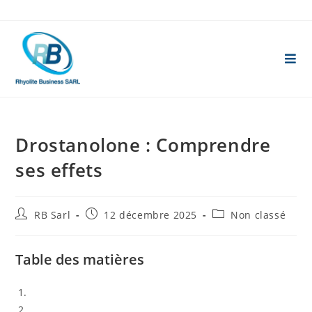
Skip
to
content
Drostanolone : Comprendre
ses effets
Auteur/autrice
Publication
Post
RB Sarl
12 décembre 2025
Non classé
de
publiée :
category:
la
publication :
Table des matières
Introduction
Les effets du Drostanolone