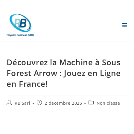
Skip
to
content
Découvrez la Machine à Sous
Forest Arrow : Jouez en Ligne
en France!
Auteur/autrice
Publication
Post
RB Sarl
2 décembre 2025
Non classé
de
publiée :
category:
la
publication :