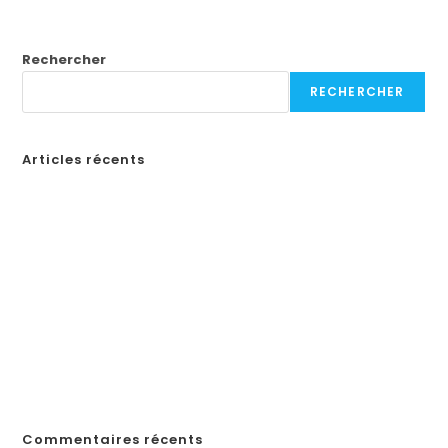
Rechercher
RECHERCHER
Articles récents
Бонусы казино в России: Как выбрать лучшие предложения
How to Create a Professional Website: A Step-by-Step Guide for
Businesses
¡Obtén tu código de promoción en Spin Casino y comienza a
jugar en línea en Ecuador!
«Войдите на официальный сайт Pinco и играйте в онлайн-казино в
Казахстане»
„Почему Пинко казино не выплачивает выигрыши в Казахстане?
Решения, если у вас возникли проблемы с выводом денег“
Commentaires récents