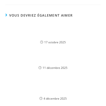
VOUS DEVRIEZ ÉGALEMENT AIMER
Играйте в зарубежные онлайн казино
безопасно и легально в Российской
Федерации
17 octobre 2025
Experience Authentic 1Win Casino Blackjack: Play
Online in English from Ghana
11 décembre 2025
Wingaga Gambling enterprise Remark pět set
bonusů + 2 stovky 100% roztočení zdarma
4 décembre 2025