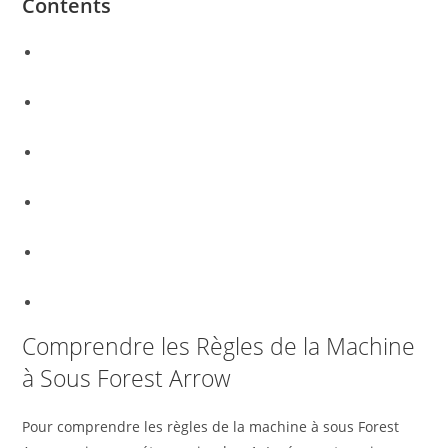
Contents
Comprendre les Règles de la Machine à Sous Forest
Arrow
Les Astuces pour Gagner à la Machine à Sous Forest
Arrow
Découvrez les Caractéristiques Uniques de la Machine à
Sous Forest Arrow
Pourquoi la Machine à Sous Forest Arrow est Populaire
en France ?
Comment Jouer à la Machine à Sous Forest Arrow en
Ligne en France
Découvrez la Machine à Sous Forest Arrow
Comprendre les Règles de la Machine
à Sous Forest Arrow
Pour comprendre les règles de la machine à sous Forest