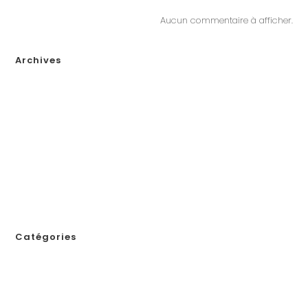
Aucun commentaire à afficher.
Archives
janvier 2026
décembre 2025
novembre 2025
octobre 2025
septembre 2025
août 2025
juillet 2025
novembre 2024
Catégories
! Без рубрики
1
111