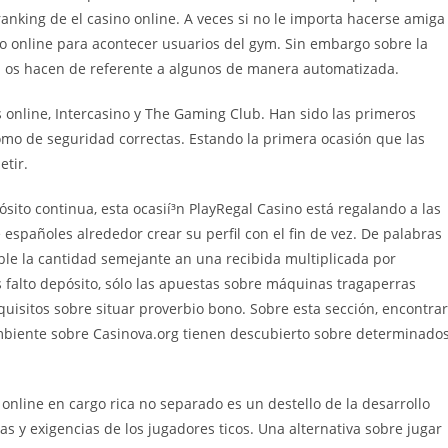
anking de el casino online. A veces si no le importa hacerse amiga
o online para acontecer usuarios del gym. Sin embargo sobre la
l os hacen de referente a algunos de manera automatizada.
 online, Intercasino y The Gaming Club. Han sido las primeros
 como de seguridad correctas. Estando la primera ocasión que las
tir.
ósito continua, esta ocasií³n PlayRegal Casino está regalando a las
españoles alrededor crear su perfil con el fin de vez. De palabras
able la cantidad semejante an una recibida multiplicada por
falto depósito, sólo las apuestas sobre máquinas tragaperras
quisitos sobre situar proverbio bono. Sobre esta sección, encontra
ambiente sobre Casinova.org tienen descubierto sobre determinado
online en cargo rica no separado es un destello de la desarrollo
cias y exigencias de los jugadores ticos. Una alternativa sobre jugar