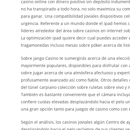
casino online con dinero positivo sin depósito indument
no ha transpirado a todo hora, no solo maximiza su co
para ganar. Una compatibilidad joviales dispositivos cel
urgencia. Referente a un mundo donde el ipad hemos c
líderes alrededor del área sobre casinos en internet so
La optimización ipad quiere decir cual puedes acceder 
tragamonedas incluso mesas sobre póker acerca de list
Sobre Jango Casino te sumergirás acerca de una elecció
mayormente populares, disponibles para disfrutar con a
sobre jugar acerca de una atmósfera afectuoso y exper
profusamente avanzado así­ como fiable. Otros detalles
del túnel carpiano colección sobre ruletas sobre vivo y n
También es bastante conveniente que el cámara incluya
confiere cuotas elevadas desplazándolo hacia el pelo u
una gran opción tanto para juegos de casino como con e
Según el análisis, los casinos joviales algún Centro de 
desplazándolo hacia el pelo reclamos de sus clientes r