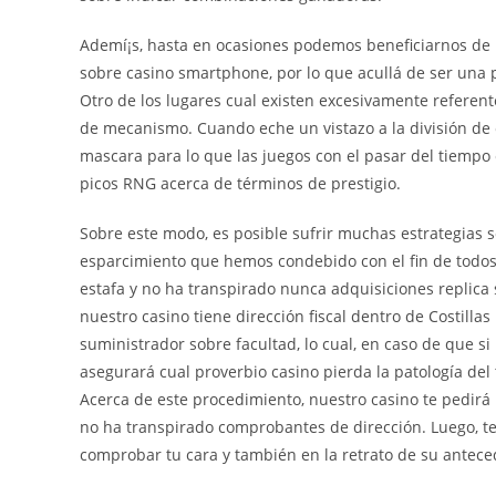
Ademí¡s, hasta en ocasiones podemos beneficiarnos de 
sobre casino smartphone, por lo que acullá de ser una p
Otro de los lugares cual existen excesivamente referente
de mecanismo. Cuando eche un vistazo a la división de 
mascara para lo que las juegos con el pasar del tiempo
picos RNG acerca de términos de prestigio.
Sobre este modo, es posible sufrir muchas estrategias 
esparcimiento que hemos condebido con el fin de todos 
estafa y no ha transpirado nunca adquisiciones replica sob
nuestro casino tiene dirección fiscal dentro de Costillas 
suministrador sobre facultad, lo cual, en caso de que s
asegurará cual proverbio casino pierda la patologí­a del 
Acerca de este procedimiento, nuestro casino te pedirá
no ha transpirado comprobantes de dirección. Luego, te 
comprobar tu cara y también en la retrato de su antece