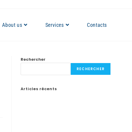
About us
Services
Contacts
Rechercher
RECHERCHER
Articles récents
Бонусы казино в России: Как выбрать лучшие
предложения
How to Create a Professional Website: A Step-by-
Step Guide for Businesses
¡Obtén tu código de promoción en Spin Casino y