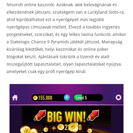
felsorolt ​​online kaszinót. Azoknak, akik belevágnának és
elkezdenének játszani, szükségem van a Luckyland Slots-ra,
ahol kipróbálhatod ezt a nyerőgépet más legjobb
nyerőgépes címszavak mellett. Élvezd a további ingyenes
pörgetéseket, szorzókat, és egy lelkes lavina funkciót, amikor
a Stakelogic Chance 9 Pyramids játékát játszod. Manapság
kizárólag kikötőket, helyi kaszinókat és online póker
blogokat készít. Ajánlásaik tükrözik a tizenöt év alatt
összegyűjtött tapasztalatait, olyan tapasztalatokat nyújtva,
amelyeket csak egy profi nyerőgép kínál.