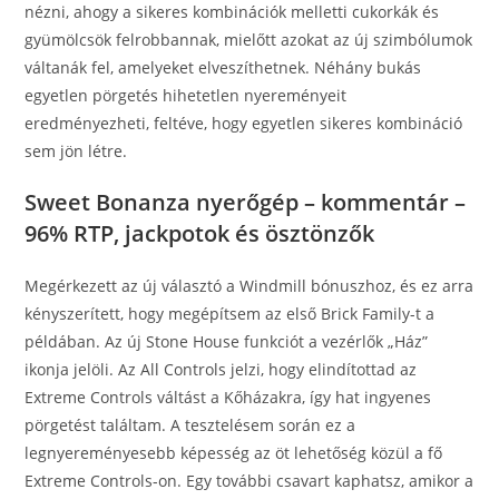
nézni, ahogy a sikeres kombinációk melletti cukorkák és
gyümölcsök felrobbannak, mielőtt azokat az új szimbólumok
váltanák fel, amelyeket elveszíthetnek. Néhány bukás
egyetlen pörgetés hihetetlen nyereményeit
eredményezheti, feltéve, hogy egyetlen sikeres kombináció
sem jön létre.
Sweet Bonanza nyerőgép – kommentár –
96% RTP, jackpotok és ösztönzők
Megérkezett az új választó a Windmill bónuszhoz, és ez arra
kényszerített, hogy megépítsem az első Brick Family-t a
példában. Az új Stone House funkciót a vezérlők „Ház”
ikonja jelöli. Az All Controls jelzi, hogy elindítottad az
Extreme Controls váltást a Kőházakra, így hat ingyenes
pörgetést találtam. A tesztelésem során ez a
legnyereményesebb képesség az öt lehetőség közül a fő
Extreme Controls-on. Egy további csavart kaphatsz, amikor a