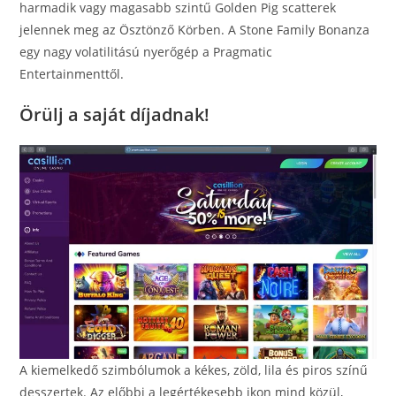
harmadik vagy magasabb szintű Golden Pig scatterek
jelennek meg az Ösztönző Körben. A Stone Family Bonanza
egy nagy volatilitású nyerőgép a Pragmatic
Entertainmenttől.
Örülj a saját díjadnak!
A kiemelkedő szimbólumok a kékes, zöld, lila és piros színű
desszertek. Az előbbi a legértékesebb ikon mind közül,