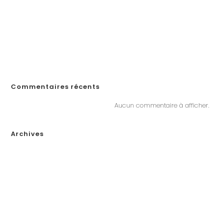
¡Obtén tu código de promoción en Spin Casino y comienza a
jugar en línea en Ecuador!
«Войдите на официальный сайт Pinco и играйте в онлайн-казино в
Казахстане»
„Почему Пинко казино не выплачивает выигрыши в Казахстане?
Решения, если у вас возникли проблемы с выводом денег“
Commentaires récents
Aucun commentaire à afficher.
Archives
janvier 2026
décembre 2025
novembre 2025
octobre 2025
septembre 2025
août 2025