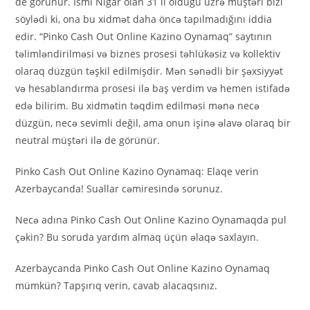
de görünür. İsmi Nigar olan 31 il olduğu üzrə müştəri bizi
söylədi ki, ona bu xidmət daha öncə tapılmadığını iddia
edir. “Pinko Cash Out Online Kazino Oynamaq” saytının
təlimləndirilməsi və biznes prosesi təhlükəsiz və kollektiv
olaraq düzgün təşkil edilmişdir. Mən sənədli bir şəxsiyyət
və hesablandırma prosesi ilə baş verdim və hemen istifadə
edə bilirim. Bu xidmətin təqdim edilməsi mənə necə
düzgün, necə sevimli değil, ama onun işinə əlavə olaraq bir
neutral müştəri ilə de görünür.
Pinko Cash Out Online Kazino Oynamaq: Elaqe verin
Azerbaycanda! Suallar cəmiresində sorunuz.
Necə adına Pinko Cash Out Online Kazino Oynamaqda pul
çəkin? Bu soruda yardım almaq üçün əlaqə saxlayın.
Azerbaycanda Pinko Cash Out Online Kazino Oynamaq
mümkün? Tapşırıq verin, cavab alacaqsınız.