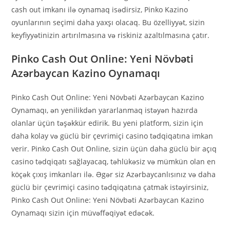
cash out imkanı ilə oynamaq isədirsiz, Pinko Kazino
oyunlarının seçimi daha yaxşı olacaq. Bu özelliyyət, sizin
keyfiyyətinizin artırılmasına və riskiniz azaltılmasına çatır.
Pinko Cash Out Online: Yeni Növbəti
Azərbaycan Kazino Oynamaqı
Pinko Cash Out Online: Yeni Növbəti Azərbaycan Kazino
Oynamaqı, ən yenilikdən yararlanmaq istəyən hazırda
olanlar üçün təşəkkür edirik. Bu yeni platform, sizin için
daha kolay və güclü bir çevrimiçi casino tədqiqatına imkan
verir. Pinko Cash Out Online, sizin üçün daha güclü bir açıq
casino tədqiqatı sağlayacaq, təhlükəsiz və mümkün olan en
köçək çıxış imkanları ilə. Əgər siz Azərbaycanlısınız və daha
güclü bir çevrimiçi casino tədqiqatına çatmak istəyirsiniz,
Pinko Cash Out Online: Yeni Növbəti Azərbaycan Kazino
Oynamaqı sizin için müvəffəqiyət edəcək.