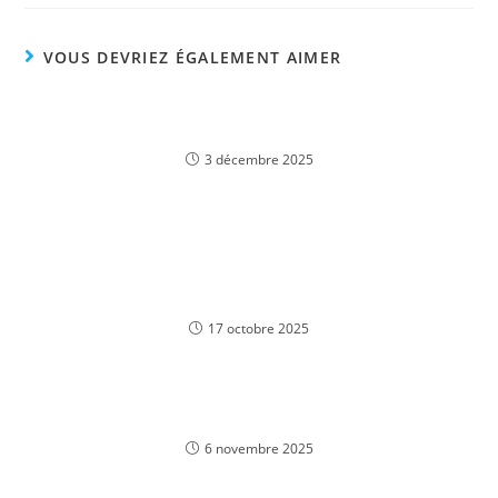
VOUS DEVRIEZ ÉGALEMENT AIMER
Регистрация в онлайн-казино: играйте сейчас
и получайте золотые бонусы
3 décembre 2025
Pinco Casino’da Çevrimiçi Kumarhane
Deneyiminin Sondan Sakin Şekilde Yararlanın –
İndirme Linki!
17 octobre 2025
Juega al Casino en Línea en Spanish – ¡Disfruta de
Spin Grande Casino en España!
6 novembre 2025