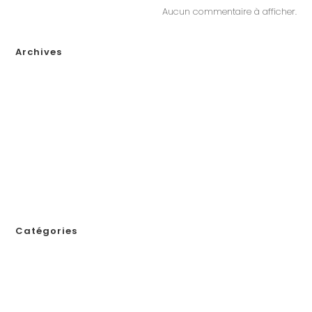
Aucun commentaire à afficher.
Archives
janvier 2026
décembre 2025
novembre 2025
octobre 2025
septembre 2025
août 2025
juillet 2025
novembre 2024
Catégories
! Без рубрики
1
111
123